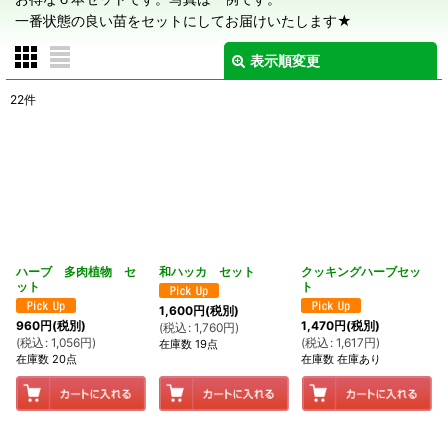
一番状態の良い苗をセットにしてお届けいたします★
表示順変更
閉じる
22
件
表示数
:
在庫あり
並び順
:
絞り込む
ハーブ 多肉植物 セ
和ハッカ セット
クッキングハーブセッ
ット
ト
1,600
円
(税別)
960
円
(税別)
1,470
円
(税別)
(
税込
:
1,760
円
)
(
税込
:
1,056
円
)
(
税込
:
1,617
円
)
在庫数 19点
在庫数 20点
在庫数 在庫あり