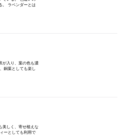
る。 ラベンダーとは
班が入り、葉の色も濃
き、銅葉としても楽し
も美しく、寄せ植えな
ティーとしても利用で