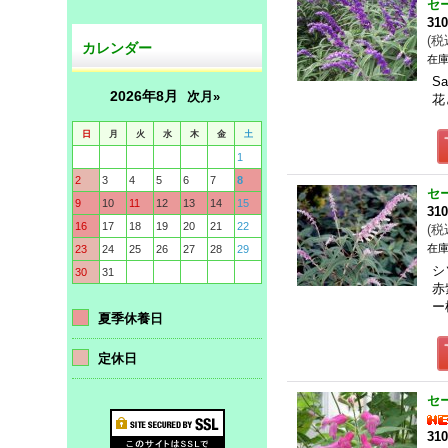
セ
31
(
税
カレンダー
在庫
S
2026年8月
次月»
花
日
月
火
水
木
金
土
1
2
3
4
5
6
7
8
セ
9
10
11
12
13
14
15
31
16
17
18
19
20
21
22
(
税
在庫
23
24
25
26
27
28
29
シ
30
31
赤
ー
夏季休養日
定休日
セ
31