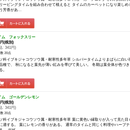
リーピングタイムを組み合わせて植えると タイムのカーペットになり楽しめ
う芳香があ…
イム フォックスリー
0円
(税別)
込
:
341円
)
数 20点
ソ科イブキジャコウソウ属・耐寒性多年草 シルバータイムよりまばらに白い
品種で、 秋になると葉先が薄い紅みを帯びて美しい。 冬期は葉全体が色づ
る。
イム ゴールデンレモン
0円
(税別)
込
:
341円
)
数 20点
ソ科イブキジャコウソウ属・耐寒性多年草 葉に黄色い縁取りが入って見た目
に適する。 葉にレモンの香りがある。 通常のタイムと同じく料理やハーブ
る。 デザ…