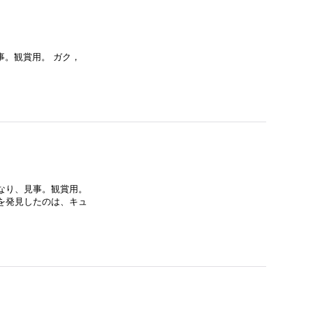
り、見事。観賞用。 ガク，
なり、見事。観賞用。
を発見したのは、キュ