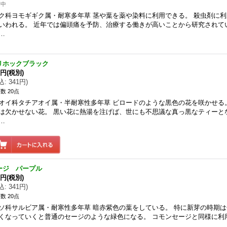
苗中
ク科ヨモギギク属・耐寒多年草 茎や葉を薬や染料に利用できる。 殺虫剤に
いわれる。 近年では偏頭痛を予防、治療する働きが高いことから研究されて
…
リホックブラック
0円
(税別)
込
:
341円
)
数 20点
オイ科タチアオイ属・半耐寒性多年草 ビロードのような黒色の花を咲かせる
は欠かせない花。 黒い花に熱湯を注げば、世にも不思議な真っ黒なティーと
…
ージ パープル
0円
(税別)
込
:
341円
)
数 20点
ソ科サルビア属・耐寒性多年草 暗赤紫色の葉をしている。 特に新芽の時期
くなっていくと普通のセージのような緑色になる。 コモンセージと同様に利