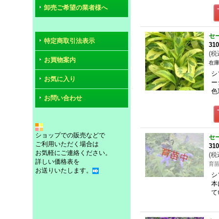
卸売ご希望の業者様へ
セ
特定商取引法表示
31
(
税
お買物案内
在庫
シ
お気に入り
ー
色
お問い合わせ
ショップでの販売などで
セ
ご利用いただく場合は
31
お気軽にご連絡ください。
(
税
詳しい価格表を
育
お送りいたします。
シ
本
て