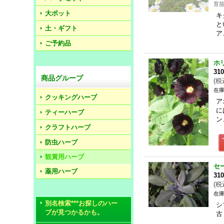
育
大ポット
キ
と
土・ギフト
ア
ご予約品
ホ
31
商品グループ
(
税
在庫
クッキングハーブ
ア
に
ティーハーブ
ン
クラフトハーブ
防虫ハーブ
観賞用ハーブ
セ
薬用ハーブ
31
(
税
在庫
別名検索***お探しのハー
シ
ブが見つかるかも。
古