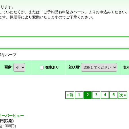
承ります。
していただくか、または「ご予約品お申込みページ」よりお申込みください
です。気候等により変動いたしますのでご了承ください。
適なハーブ
画像
:
並び順
:
在庫あり
表
«
前
1
2
3
4
5
次
»
ィーバーヒュー
0円
(税別)
込
:
308円
)