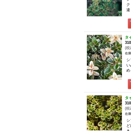
ク
違
タ
31
(
税
在庫
シ
い
め
タ
31
(
税
在庫
シ
ど
き