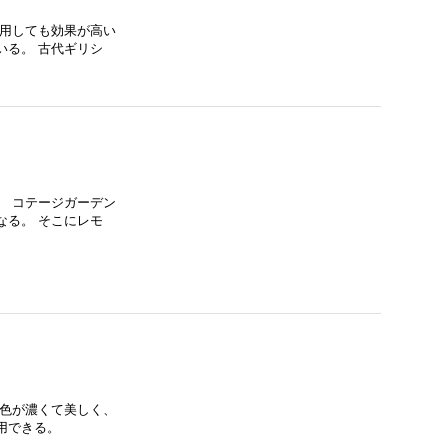
利用しても効果が高い
いる。 古代ギリシ
。 コテージガーデン
なる。 そこにレモ
は色が濃くて美しく、
用できる。