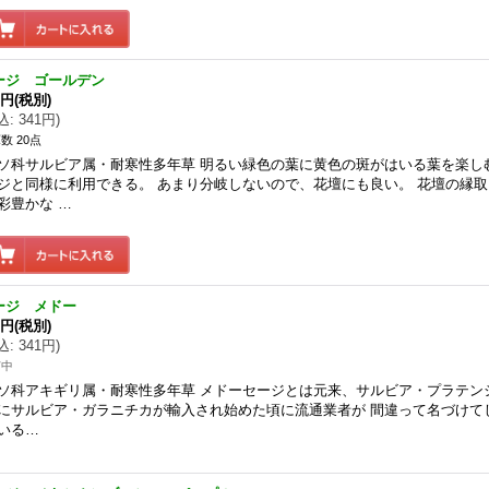
ージ ゴールデン
0円
(税別)
込
:
341円
)
数 20点
ソ科サルビア属・耐寒性多年草 明るい緑色の葉に黄色の斑がはいる葉を楽し
ジと同様に利用できる。 あまり分岐しないので、花壇にも良い。 花壇の縁
彩豊かな …
ージ メドー
0円
(税別)
込
:
341円
)
苗中
ソ科アキギリ属・耐寒性多年草 メドーセージとは元来、サルビア・プラテン
にサルビア・ガラニチカが輸入され始めた頃に流通業者が 間違って名づけて
いる…