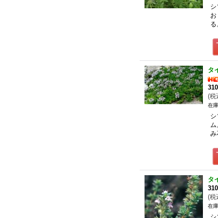
シ
お
る
タ
31
(
税
在庫
シ
ム
み
タ
31
(
税
在庫
シ