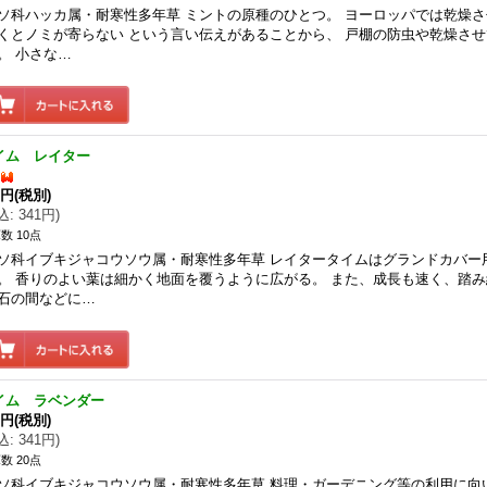
ソ科ハッカ属・耐寒性多年草 ミントの原種のひとつ。 ヨーロッパでは乾燥
くとノミが寄らない という言い伝えがあることから、 戸棚の防虫や乾燥さ
。 小さな…
イム レイター
0円
(税別)
込
:
341円
)
数 10点
ソ科イブキジャコウソウ属・耐寒性多年草 レイタータイムはグランドカバー
。 香りのよい葉は細かく地面を覆うように広がる。 また、成長も速く、踏
石の間などに…
イム ラベンダー
0円
(税別)
込
:
341円
)
数 20点
ソ科イブキジャコウソウ属・耐寒性多年草 料理・ガーデニング等の利用に向