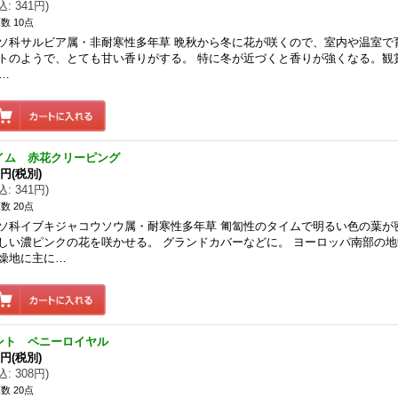
込
:
341円
)
数 10点
ソ科サルビア属・非耐寒性多年草 晩秋から冬に花が咲くので、室内や温室で
トのようで、とても甘い香りがする。 特に冬が近づくと香りが強くなる。観賞用。
n…
イム 赤花クリーピング
0円
(税別)
込
:
341円
)
数 20点
ソ科イブキジャコウソウ属・耐寒性多年草 匍匐性のタイムで明るい色の葉が
しい濃ピンクの花を咲かせる。 グランドカバーなどに。 ヨーロッパ南部の
燥地に主に…
ント ペニーロイヤル
0円
(税別)
込
:
308円
)
数 20点