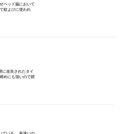
させベッド脇において
せて蚊よけに使われ
用に改良されたタイ
み締めにも強いので踏
いている。 色違いの