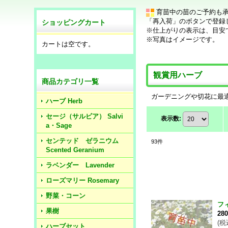
育苗中の苗のご予約も
「再入荷」のボタンで登録
ショッピングカート
※仕上がりの表示は、目安
※写真はイメージです。
カートは空です。
観賞用ハーブ
商品カテゴリ一覧
ガーデニングや切花に最
ハーブ Herb
セージ（サルビア） Salvi
表示数
:
a・Sage
センテッド ゼラニウム
93
件
Scented Geranium
ラベンダー Lavender
ローズマリー Rosemary
野菜・コーン
フ
果樹
28
(
税
ハーブセット