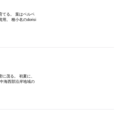
育てる。 葉はベルベ
 種小名のdorisi
密に茂る。 初夏に、
地中海西部沿岸地域の