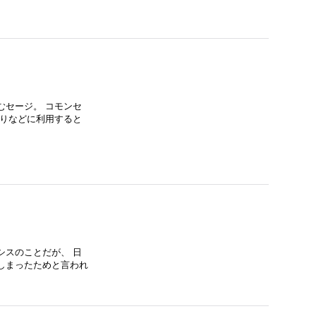
むセージ。 コモンセ
取りなどに利用すると
シスのことだが、 日
しまったためと言われ