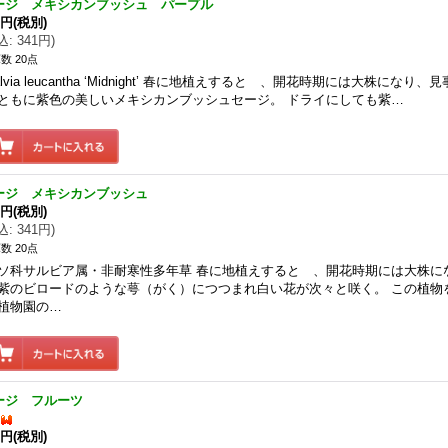
ージ メキシカンブッシュ パープル
0円
(税別)
込
:
341円
)
数 20点
alvia leucantha ‘Midnight’ 春に地植えすると 、開花時期には大株にな
ともに紫色の美しいメキシカンブッシュセージ。 ドライにしても紫…
ージ メキシカンブッシュ
0円
(税別)
込
:
341円
)
数 20点
ソ科サルビア属・非耐寒性多年草 春に地植えすると 、開花時期には大株に
紫のビロードのような萼（がく）につつまれ白い花が次々と咲く。 この植物
植物園の…
ージ フルーツ
0円
(税別)