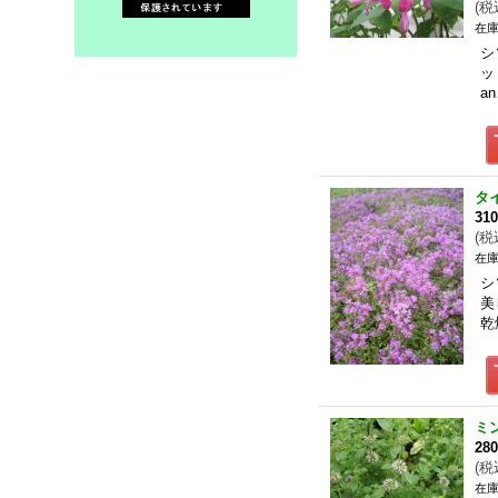
(
税
在庫
シ
ッ
a
タ
31
(
税
在庫
シ
美
乾
ミ
28
(
税
在庫