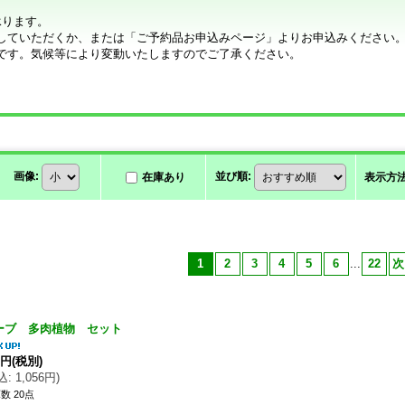
承ります。
していただくか、または「ご予約品お申込みページ」よりお申込みください
です。気候等により変動いたしますのでご了承ください。
画像
:
並び順
:
在庫あり
表示方
1
2
3
4
5
6
...
22
次
ーブ 多肉植物 セット
0円
(税別)
込
:
1,056円
)
数 20点