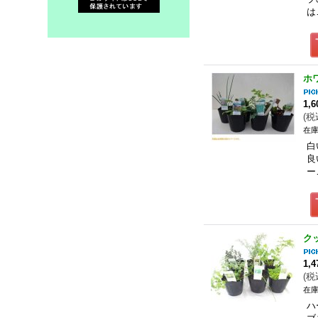
は
ホ
1,
(
税
在庫
白
良
ー
ク
1,
(
税
在庫
ハ