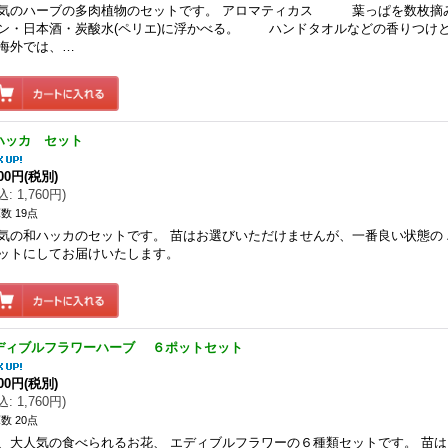
気のハーブの多肉植物のセットです。 アロマティカス 葉っぱを数枚摘
ン・日本酒・炭酸水(ペリエ)に浮かべる。 ハンドタオルなどの香りつ
外では、…
ハッカ セット
600円
(税別)
込
:
1,760円
)
数 19点
気の和ハッカのセットです。 苗はお選びいただけませんが、一番良い状態の
ットにしてお届けいたします。
ディブルフラワーハーブ ６ポットセット
600円
(税別)
込
:
1,760円
)
数 20点
、大人気の食べられるお花、 エディブルフラワーの６種類セットです。 苗