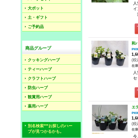
人
大ポット
イ
海
土・ギフト
ご予約品
和
商品グループ
1,
クッキングハーブ
(
税
在庫
ティーハーブ
人
セ
クラフトハーブ
防虫ハーブ
観賞用ハーブ
薬用ハーブ
エ
1,
(
税
別名検索***お探しのハー
在庫
ブが見つかるかも。
今