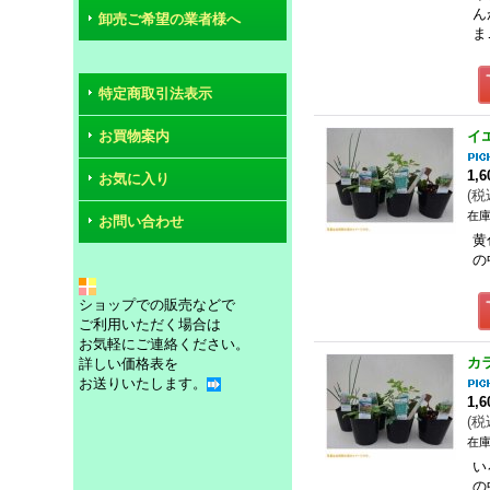
ん
卸売ご希望の業者様へ
ま
特定商取引法表示
お買物案内
イ
1,
お気に入り
(
税
在庫
お問い合わせ
黄
の
ショップでの販売などで
ご利用いただく場合は
お気軽にご連絡ください。
カ
詳しい価格表を
お送りいたします。
1,
(
税
在庫
い
の