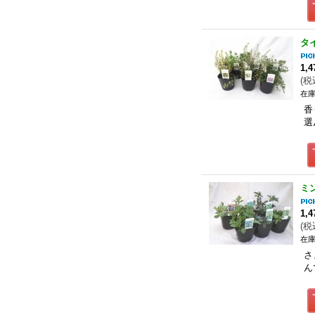
タ
1,
(
税
在庫
香
選
ミ
1,
(
税
在庫
さ
ん