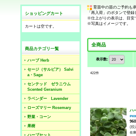
育苗中の苗のご予約も
「再入荷」のボタンで登録
ショッピングカート
※仕上がりの表示は、目安
※写真はイメージです。
カートは空です。
全商品
商品カテゴリ一覧
表示数
:
ハーブ Herb
セージ（サルビア） Salvi
422
件
a・Sage
センテッド ゼラニウム
Scented Geranium
ラベンダー Lavender
ローズマリー Rosemary
ハ
野菜・コーン
96
果樹
(
税
在庫
ハーブセット