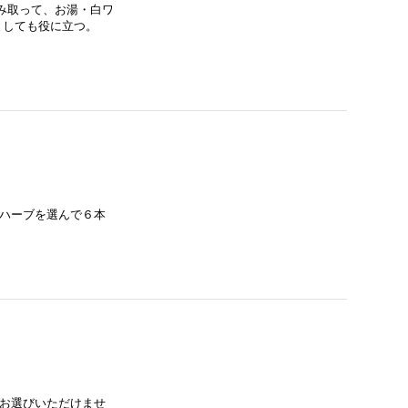
み取って、お湯・白ワ
けとしても役に立つ。
 ハーブを選んで６本
はお選びいただけませ