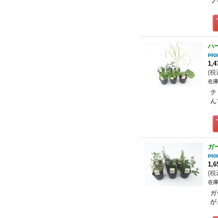
ブ
ハ
1,
(
税
在庫
テ
ん
ガ
1,
(
税
在庫
ガ
が