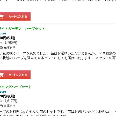
…
ワイトガーデン ハーブセット
600円
(税別)
込
:
1,760円
)
数 在庫あり
い花の咲くハーブを集めました。 苗はお選びいただけませんが、 ２０種類
い状態の ハーブを選んで６本セットにしてお届けいたします。 ※セットの
…
ッキングハーブセット
470円
(税別)
込
:
1,617円
)
数 在庫あり
ーブのお料理にかかせない苗のセットです。 苗はお選びいただけませんが、