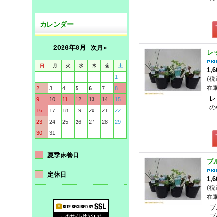
…
カレンダー
2026年8月
次月»
レ
日
月
火
水
木
金
土
1,
1
(
税
在庫
2
3
4
5
6
7
8
レ
9
10
11
12
13
14
15
の
16
17
18
19
20
21
22
…
23
24
25
26
27
28
29
30
31
夏季休養日
ブ
定休日
1,
(
税
在庫
ブ
ブ