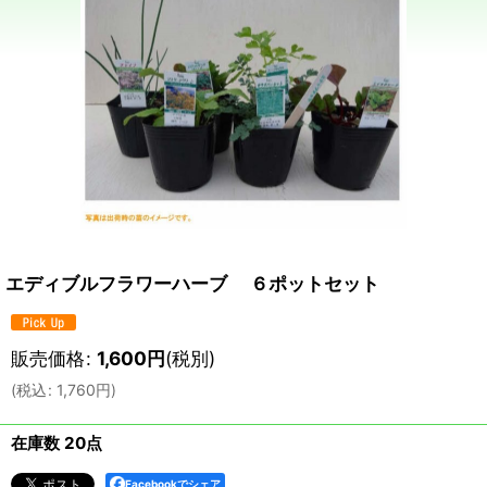
エディブルフラワーハーブ ６ポットセット
販売価格
:
1,600
円
(税別)
(
税込
:
1,760
円
)
在庫数 20点
Facebookでシェア