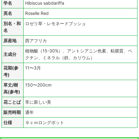
学名
Hibiscus sabdariffa
英名
Roselle Red
別名・和
ロゼリ草・レモネードブッシュ
名
原産地
西アフリカ
植物酸（15-30%）、アントシアニン色素、粘膜質、ペ
主成分
クチン、ミネラル（鉄、カリウム）
花期(参
11〜3月
考)
草丈/樹
150〜200cm
高(参考)
花ことば
常に新しい美
販売時期
通年
仕様
９ｃｍロングポット