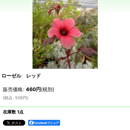
ローゼル レッド
販売価格
:
460
円
(税別)
(
税込
:
506
円
)
在庫数 1点
Facebookでシェア