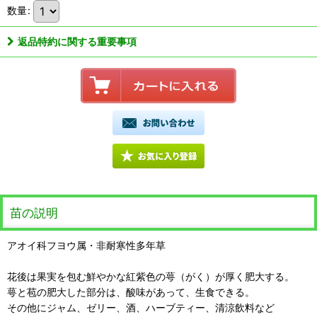
数量
:
返品特約に関する重要事項
苗の説明
アオイ科フヨウ属・非耐寒性多年草
花後は果実を包む鮮やかな紅紫色の萼（がく）が厚く肥大する。
萼と苞の肥大した部分は、酸味があって、生食できる。
その他にジャム、ゼリー、酒、ハーブティー、清涼飲料など