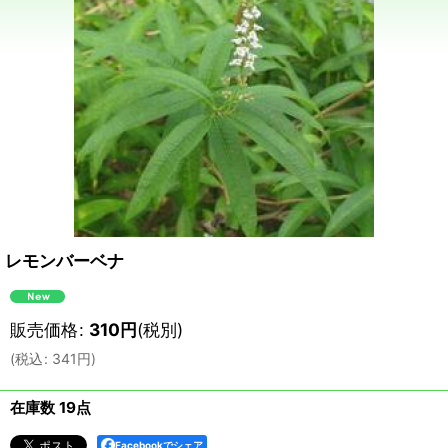
レモンバーベナ
販売価格
:
310
円
(税別)
(
税込
:
341
円
)
在庫数 19点
Facebookでシェア