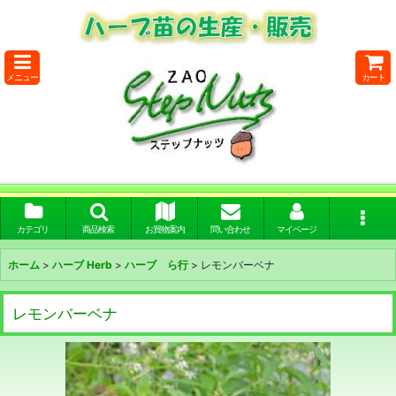
メニュー
カート
カテゴリ
商品検索
お買物案内
問い合わせ
マイページ
ホーム
>
ハーブ Herb
>
ハーブ ら行
>
レモンバーベナ
レモンバーベナ