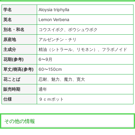
学名
Aloysia triphylla
英名
Lemon Verbena
別名・和名
コウスイボク、ボウシュウボク
原産地
アルゼンチン・チリ
主成分
精油（シトラール、リモネン）、フラボノイド
花期(参考)
6〜9月
草丈/樹高(参考)
60〜150cm
花ことば
忍耐、魅力、魔力、寛大
販売時期
通年
仕様
９ｃｍポット
その他の情報