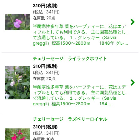
310
円
(税別)
(
税込
:
341
円
)
在庫数 20点
半耐寒性多年草 葉をハーブティーに、花はエデ
ィブルとしても利用できる。 主に園芸品種とし
て流通している。 １．グレッギー（Salvia
greggii）標高1500〜2800ｍ 1848年 グレ…
チェリーセージ ライラックホワイト
310
円
(税別)
(
税込
:
341
円
)
在庫数 20点
半耐寒性多年草 葉をハーブティーに、花はエデ
ィブルとしても利用できる。 主に園芸品種とし
て流通している。 １．グレッギー（Salvia
greggii）標高1500〜2800ｍ 184…
チェリーセージ ラズベリーロイヤル
310
円
(税別)
(
税込
:
341
円
)
在庫数 10点