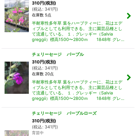
310
円
(税別)
(
税込
:
341
円
)
在庫数 5点
半耐寒性多年草 葉をハーブティーに、花はエデ
ィブルとしても利用できる。 主に園芸品種とし
て流通している。 １．グレッギー（Salvia
greggii）標高1500〜2800ｍ 1848年 グレ…
チェリーセージ パープル
310
円
(税別)
(
税込
:
341
円
)
在庫数 20点
半耐寒性多年草 葉をハーブティーに、花はエデ
ィブルとしても利用できる。 主に園芸品種とし
て流通している。 １．グレッギー（Salvia
greggii）標高1500〜2800ｍ 1848年 グレ…
チェリーセージ パープルローズ
310
円
(税別)
(
税込
:
341
円
)
育苗中