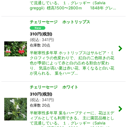
て流通している。 １．グレッギー（Salvia
greggii）標高1500〜2800ｍ 1848年 グレ…
チェリーセージ ホットリップス
310
円
(税別)
(
税込
:
341
円
)
在庫数 20点
半耐寒性多年草 ホットリップスはサルビア・ミ
クロフィラの色変わりで、 紅白の二色咲きの花
色が季節によって赤と白の占める割合が変わ
り、 気温が高い夏は赤い花、寒くなると白い花
が見られる。 葉をハーブ…
チェリーセージ ホワイト
310
円
(税別)
(
税込
:
341
円
)
在庫数 20点
半耐寒性多年草 葉をハーブティーに、花はエデ
ィブルとしても利用できる。 主に園芸品種とし
て流通している。 １．グレッギー（Salvia