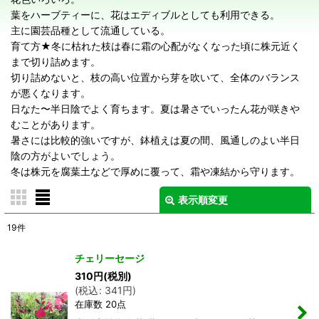
葉をハーブティーに、花はエディブルとしても利用できる。
主に園芸品種として流通している。
育て方★冬に枯れた枝は春に霜の心配がなくなった頃に株元近く
まで切り詰めます。
切り詰めないと、枝の高い位置から芽を吹いて、全体のバランス
が悪くなります。
日なた〜半日陰でよく育ちます。夏は暑さでいったん花が咲きや
むことがあります。
暑さには比較的強いですが、鉢植えは夏の間、風通しのよい半日
陰の方がよいでしょう。
冬は株元を腐葉土などで厚めに覆って、霜や凍結から守ります。
表示順変更
閉じる
19
件
表示数
:
チェリーセージ
在庫あり
310
円
(税別)
(
税込
:
341
円
)
在庫数 20点
並び順
: