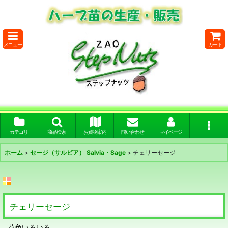
メニュー
カート
カテゴリ
商品検索
お買物案内
問い合わせ
マイページ
ホーム
>
セージ（サルビア） Salvia・Sage
>
チェリーセージ
チェリーセージ
花色いろいろ。