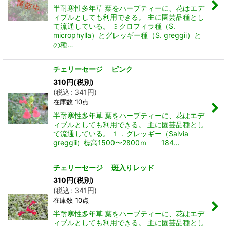
半耐寒性多年草 葉をハーブティーに、花はエデ
ィブルとしても利用できる。 主に園芸品種とし
て流通している。 ミクロフィラ種（S.
microphylla）とグレッギー種（S. greggii）と
の種…
チェリーセージ ピンク
310
円
(税別)
(
税込
:
341
円
)
在庫数 10点
半耐寒性多年草 葉をハーブティーに、花はエデ
ィブルとしても利用できる。 主に園芸品種とし
て流通している。 １．グレッギー（Salvia
greggii）標高1500〜2800ｍ 184…
チェリーセージ 斑入りレッド
310
円
(税別)
(
税込
:
341
円
)
在庫数 10点
半耐寒性多年草 葉をハーブティーに、花はエデ
ィブルとしても利用できる。 主に園芸品種とし