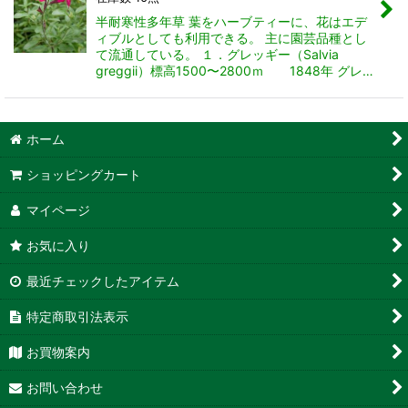
半耐寒性多年草 葉をハーブティーに、花はエデ
ィブルとしても利用できる。 主に園芸品種とし
て流通している。 １．グレッギー（Salvia
greggii）標高1500〜2800ｍ 1848年 グレ…
ホーム
ショッピングカート
マイページ
お気に入り
最近チェックしたアイテム
特定商取引法表示
お買物案内
お問い合わせ