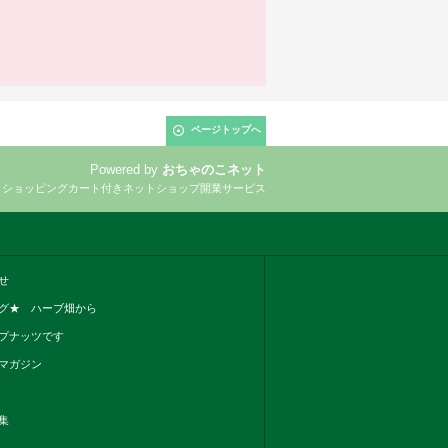
ページトップへ
Powered by
おちゃのこネット
とショッピングカート付きネットショップ開業サービス
せ
グ★ ハーブ畑から
プナッツです
マガジン
集