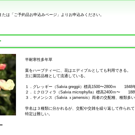
または「ご予約品お申込みページ」よりお申込みください。
ロー
半耐寒性多年草
葉をハーブティーに、花はエディブルとしても利用できる。
主に園芸品種として流通している。
１．グレッギー（Salvia greggii）標高1500〜2800ｍ 18
２．ミクロフィラ（Salvia microphylla）標高2400ｍ〜 
３．ヤメンシス（Salvia ｘjamensis）両者の交配種、種類多
学名は３種類に分かれるが、交配や交雑を繰り返して作られて
特定は難しい。
ロー