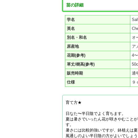
苗の詳細
学名
Sal
英名
Ch
別名・和名
オ
原産地
ア
花期(参考)
4〜
草丈/樹高(参考)
50
販売時期
通
仕様
９
育て方★
日なた〜半日陰でよく育ちます。
夏は暑さでいったん花が咲きやむことが
す。
暑さには比較的強いですが、鉢植えは夏
風通しのよい半日陰の方がよいでしょう