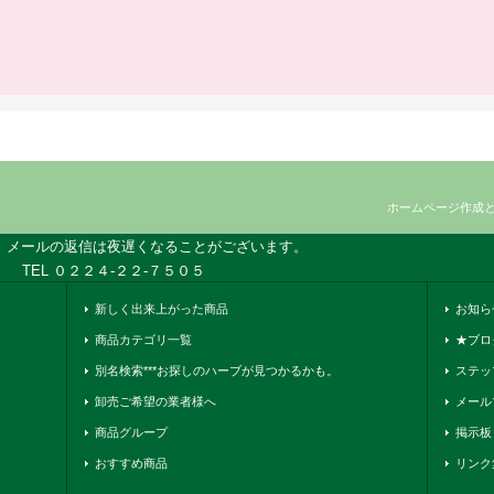
ホームページ作成
、メールの返信は夜遅くなることがございます。
TEL ０２２４-２２-７５０５
新しく出来上がった商品
お知ら
商品カテゴリ一覧
★ブロ
別名検索***お探しのハーブが見つかるかも。
ステッ
卸売ご希望の業者様へ
メール
商品グループ
掲示板
おすすめ商品
リンク