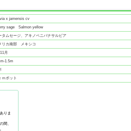
via x jamensis cv
erry sage Salmon yellow
ータムセージ、アキノベニバナサルビア
メリカ南部 メキシコ
11月
cm-1.5m
年
ｃｍポット
ありま
の間、
。