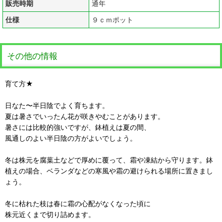
販売時期
通年
仕様
９ｃｍポット
その他の情報
育て方★
日なた〜半日陰でよく育ちます。
夏は暑さでいったん花が咲きやむことがあります。
暑さには比較的強いですが、鉢植えは夏の間、
風通しのよい半日陰の方がよいでしょう。
冬は株元を腐葉土などで厚めに覆って、霜や凍結から守ります。鉢
植えの場合、ベランダなどの寒風や霜の避けられる場所に置きまし
ょう。
冬に枯れた枝は春に霜の心配がなくなった頃に
株元近くまで切り詰めます。