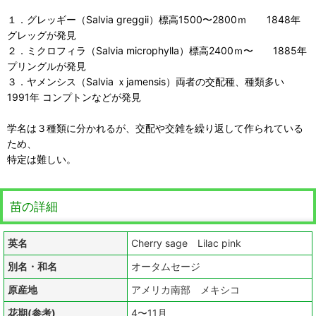
１．グレッギー（Salvia greggii）標高1500〜2800ｍ 1848年
グレッグが発見
２．ミクロフィラ（Salvia microphylla）標高2400ｍ〜 1885年
プリングルが発見
３．ヤメンシス（Salvia ｘjamensis）両者の交配種、種類多い
1991年 コンプトンなどが発見
学名は３種類に分かれるが、交配や交雑を繰り返して作られている
ため、
特定は難しい。
苗の詳細
英名
Cherry sage Lilac pink
別名・和名
オータムセージ
原産地
アメリカ南部 メキシコ
花期(参考)
4〜11月