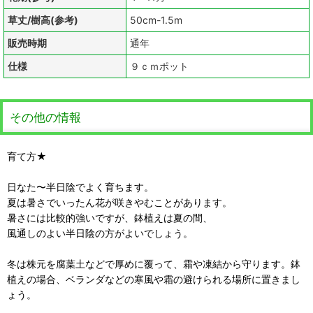
草丈/樹高(参考)
50cm-1.5m
販売時期
通年
仕様
９ｃｍポット
その他の情報
育て方★
日なた〜半日陰でよく育ちます。
夏は暑さでいったん花が咲きやむことがあります。
暑さには比較的強いですが、鉢植えは夏の間、
風通しのよい半日陰の方がよいでしょう。
冬は株元を腐葉土などで厚めに覆って、霜や凍結から守ります。鉢
植えの場合、ベランダなどの寒風や霜の避けられる場所に置きまし
ょう。