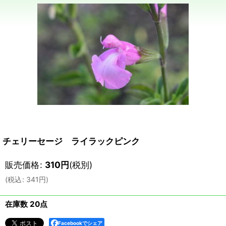
チェリーセージ ライラックピンク
販売価格
:
310
円
(税別)
(
税込
:
341
円
)
在庫数 20点
Facebookでシェア