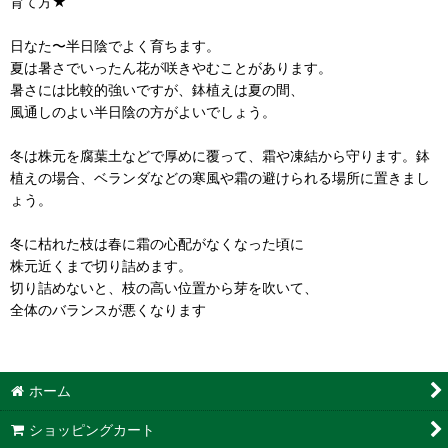
育て方★
日なた〜半日陰でよく育ちます。
夏は暑さでいったん花が咲きやむことがあります。
暑さには比較的強いですが、鉢植えは夏の間、
風通しのよい半日陰の方がよいでしょう。
冬は株元を腐葉土などで厚めに覆って、霜や凍結から守ります。鉢
植えの場合、ベランダなどの寒風や霜の避けられる場所に置きまし
ょう。
冬に枯れた枝は春に霜の心配がなくなった頃に
株元近くまで切り詰めます。
切り詰めないと、枝の高い位置から芽を吹いて、
全体のバランスが悪くなります
ホーム
ショッピングカート