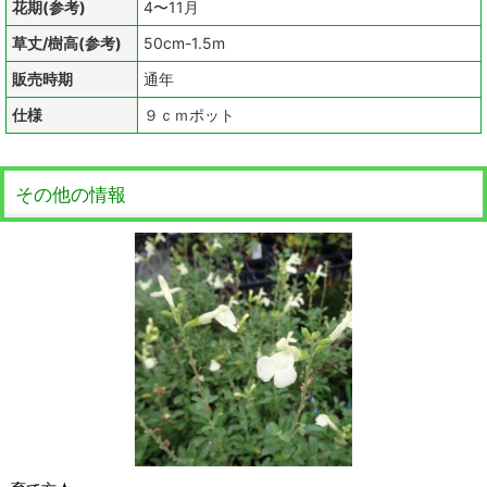
花期(参考)
4〜11月
草丈/樹高(参考)
50cm-1.5m
販売時期
通年
仕様
９ｃｍポット
その他の情報