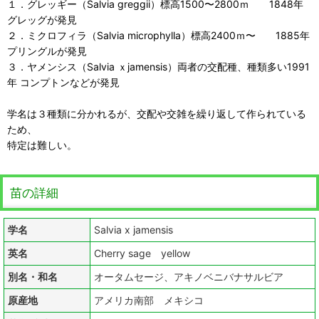
１．グレッギー（Salvia greggii）標高1500〜2800ｍ 1848年
グレッグが発見
２．ミクロフィラ（Salvia microphylla）標高2400ｍ〜 1885年
プリングルが発見
３．ヤメンシス（Salvia ｘjamensis）両者の交配種、種類多い1991
年 コンプトンなどが発見
学名は３種類に分かれるが、交配や交雑を繰り返して作られている
ため、
特定は難しい。
苗の詳細
学名
Salvia x jamensis
英名
Cherry sage yellow
別名・和名
オータムセージ、アキノベニバナサルビア
原産地
アメリカ南部 メキシコ