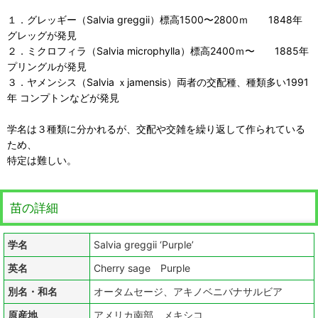
１．グレッギー（Salvia greggii）標高1500〜2800ｍ 1848年
グレッグが発見
２．ミクロフィラ（Salvia microphylla）標高2400ｍ〜 1885年
プリングルが発見
３．ヤメンシス（Salvia ｘjamensis）両者の交配種、種類多い1991
年 コンプトンなどが発見
学名は３種類に分かれるが、交配や交雑を繰り返して作られている
ため、
特定は難しい。
苗の詳細
学名
Salvia greggii ‘Purple’
英名
Cherry sage Purple
別名・和名
オータムセージ、アキノベニバナサルビア
原産地
アメリカ南部 メキシコ