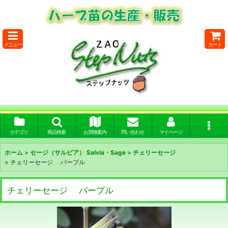
メニュー
カート
カテゴリ
商品検索
お買物案内
問い合わせ
マイページ
ホーム
>
セージ（サルビア） Salvia・Sage
>
チェリーセージ
>
チェリーセージ パープル
チェリーセージ パープル