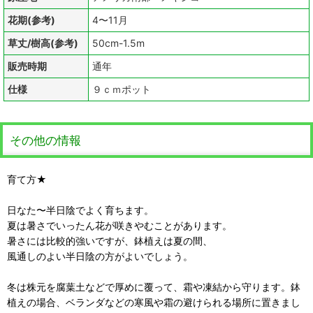
花期(参考)
4〜11月
草丈/樹高(参考)
50cm-1.5m
販売時期
通年
仕様
９ｃｍポット
その他の情報
育て方★
日なた〜半日陰でよく育ちます。
夏は暑さでいったん花が咲きやむことがあります。
暑さには比較的強いですが、鉢植えは夏の間、
風通しのよい半日陰の方がよいでしょう。
冬は株元を腐葉土などで厚めに覆って、霜や凍結から守ります。鉢
植えの場合、ベランダなどの寒風や霜の避けられる場所に置きまし