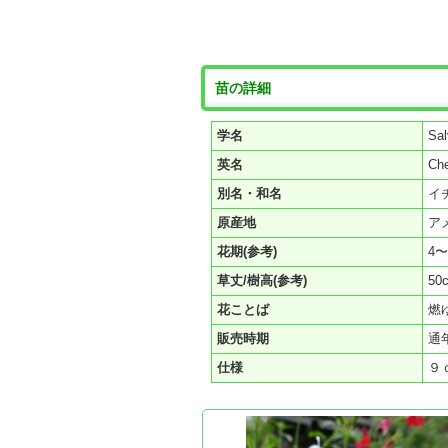
苗の詳細
学名
Sal
英名
Che
別名・和名
イ
原産地
ア
花期(参考)
4〜
草丈/樹高(参考)
50
花ことば
燃
販売時期
通
仕様
９