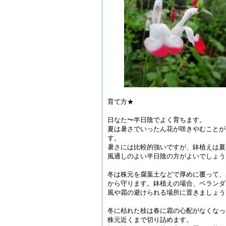
育て方★
日なた〜半日陰でよく育ちます。
夏は暑さでいったん花が咲きやむことが
す。
暑さには比較的強いですが、鉢植えは夏
風通しのよい半日陰の方がよいでしょう
冬は株元を腐葉土などで厚めに覆って、
から守ります。鉢植えの場合、ベランダ
風や霜の避けられる場所に置きましょう
冬に枯れた枝は春に霜の心配がなくなっ
株元近くまで切り詰めます。