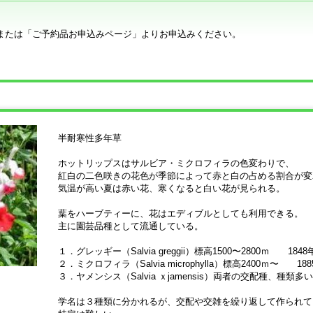
または「ご予約品お申込みページ」よりお申込みください。
ス
半耐寒性多年草
ホットリップスはサルビア・ミクロフィラの色変わりで、
紅白の二色咲きの花色が季節によって赤と白の占める割合が変
気温が高い夏は赤い花、寒くなると白い花が見られる。
葉をハーブティーに、花はエディブルとしても利用できる。
主に園芸品種として流通している。
１．グレッギー（Salvia greggii）標高1500〜2800ｍ 18
２．ミクロフィラ（Salvia microphylla）標高2400ｍ〜 
３．ヤメンシス（Salvia ｘjamensis）両者の交配種、種類多
学名は３種類に分かれるが、交配や交雑を繰り返して作られて