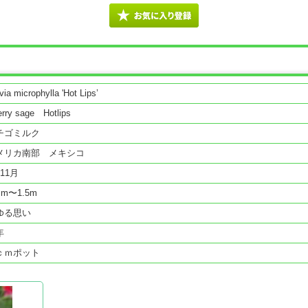
via microphylla 'Hot Lips’
rry sage Hotlips
チゴミルク
メリカ南部 メキシコ
11月
cm〜1.5m
ゆる思い
年
ｃｍポット