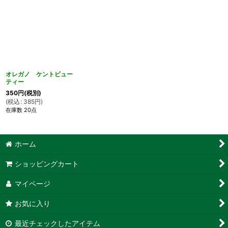
オレガノ ケントビュー
ティー
350
円
(税別)
(
税込
:
385
円
)
在庫数 20点
ホーム
ショッピングカート
マイページ
お気に入り
最近チェックしたアイテム