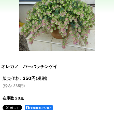
オレガノ バーバラチンゲイ
販売価格
:
350
円
(税別)
(
税込
:
385
円
)
在庫数 20点
Facebookでシェア