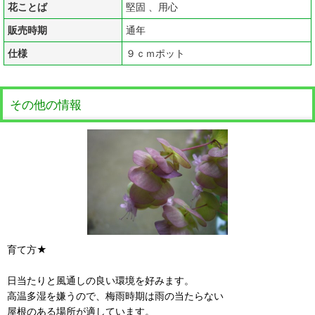
花ことば
堅固 、用心
販売時期
通年
仕様
９ｃｍポット
その他の情報
育て方★
日当たりと風通しの良い環境を好みます。
高温多湿を嫌うので、梅雨時期は雨の当たらない
屋根のある場所が適しています。