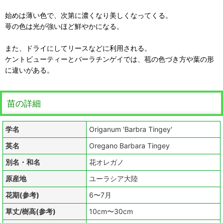
始めは薄い色で、次第に濃くなり美しくなってくる。
萼の色は光が強いほど鮮やかになる。
また、ドライにしてリースなどに利用される。
ケントビューティーとバーラチンゲイでは、苞の色づき方や葉の形
に違いがある。
苗の詳細
学名
Origanum 'Barbra Tingey'
英名
Oregano Barbara Tingey
別名・和名
花オレガノ
原産地
ユーラシア大陸
花期(参考)
6〜7月
草丈/樹高(参考)
10cm〜30cm