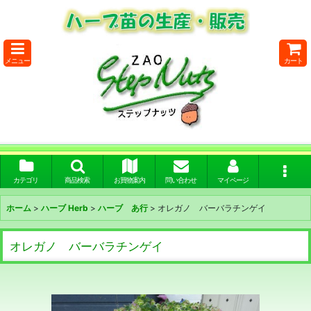
メニュー
カート
カテゴリ
商品検索
お買物案内
問い合わせ
マイページ
ホーム
>
ハーブ Herb
>
ハーブ あ行
>
オレガノ バーバラチンゲイ
オレガノ バーバラチンゲイ