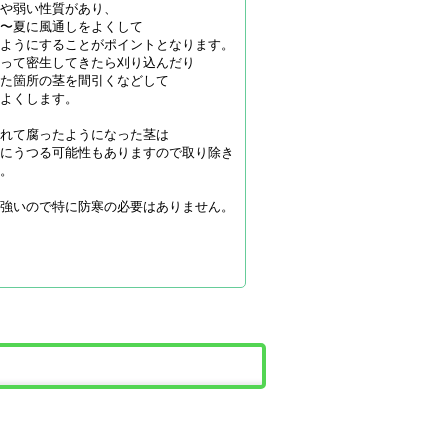
やや弱い性質があり、
期〜夏に風通しをよくして
いようにすることがポイントとなります。
茂って密生してきたら刈り込んだり
った箇所の茎を間引くなどして
をよくします。
蒸れて腐ったようになった茎は
葉にうつる可能性もありますので取り除き
う。
は強いので特に防寒の必要はありません。