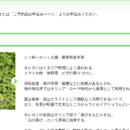
または「ご予約品お申込みページ」よりお申込みください。
シソ科ハナハッカ属・耐寒性多年草
オレガノはイタリア料理によく使われる。
トマトや肉・魚料理、ピザの香りづけに。
消化促進・発汗作用・殺菌などに効果があるとされ、
地中海沿岸ではギリシア・ローマ時代から薬用として利用され
葉は食材・花はクラフトとして無駄なく活用できるハーブ。
また、生育が旺盛で丈夫なところからワイルドマジョラムとい
オレガノの名前はギリシア語で「喜びをもたらす山」
「山の喜び」という意味に由来する。