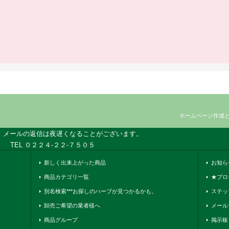
ホームページ作成
、メールの返信は夜遅くなることがございます。
TEL ０２２４-２２-７５０５
新しく出来上がった商品
お知ら
商品カテゴリ一覧
★ブロ
別名検索***お探しのハーブが見つかるかも。
ステッ
卸売ご希望の業者様へ
メール
商品グループ
掲示板