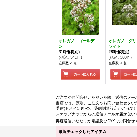
オレガノ ゴールデ
オレガノ グリ
ン
ワイト
310円
(税別)
280円
(税別)
(
税込
:
341円
)
(
税込
:
308円
)
在庫数 20点
在庫数 20点
ご注文やお問合せいただいた際、返信のメー
当店では、原則、ご注文やお問い合わせをい
受信(ドメイン)拒否、受信制限設定がされて
ステップナッツからの返信メールが届かない
再度送信いただくか電話及びFAXでお問合
最近チェックしたアイテム