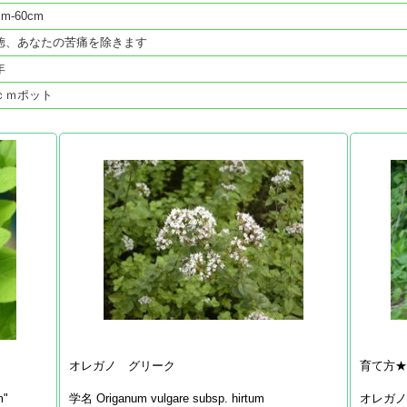
cm-60cm
徳、あなたの苦痛を除きます
年
ｃｍポット
オレガノ グリーク
育て方
m"
学名 Origanum vulgare subsp. hirtum
オレガ