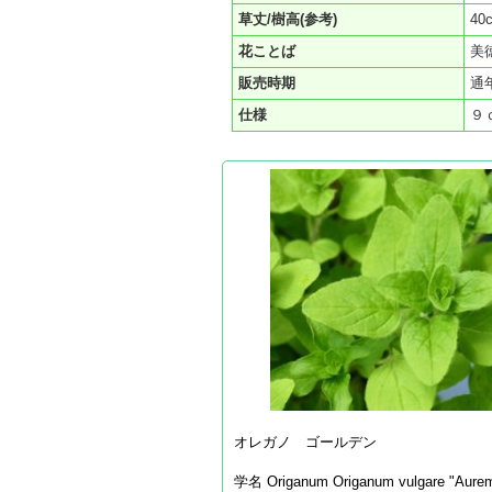
草丈/樹高(参考)
40
花ことば
美
販売時期
通
仕様
９
オレガノ ゴールデン
学名 Origanum Origanum vulgare "Aure