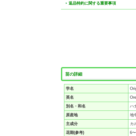
返品特約に関する重要事項
苗の詳細
学名
Ori
英名
Or
別名・和名
ハ
原産地
地
主成分
カ
花期(参考)
6〜