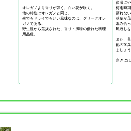
多湿に
オレガノより香りが強く。白い花が咲く。
梅雨時
他の特性はオレガノと同じ。
蒸れな
生でもドライでもいい風味なのは、グリークオレ
茎葉が
ガノである。
混み合
野生種から選抜された、香り・風味の優れた料理
風通し
用品種。
また、
他の茎
ましょ
寒さに