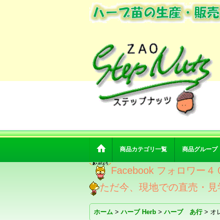
商品カテゴリ一覧
商品グループ
Facebook フォロ
ただ今、現地での直売・見
ホーム
>
ハーブ Herb
>
ハーブ あ行
>
オ