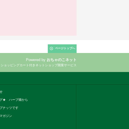
ページトップへ
Powered by
おちゃのこネット
とショッピングカート付きネットショップ開業サービス
せ
グ★ ハーブ畑から
プナッツです
マガジン