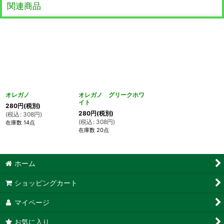
関連商品
オレガノ
オレガノ グリークホワ
イト
280
円
(税別)
280
円
(税別)
(
税込
:
308
円
)
(
税込
:
308
円
)
在庫数 14点
在庫数 20点
ホーム
ショッピングカート
マイページ
お気に入り