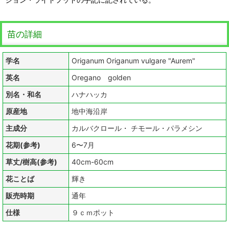
苗の詳細
学名
Origanum Origanum vulgare "Aurem"
英名
Oregano golden
別名・和名
ハナハッカ
原産地
地中海沿岸
主成分
カルバクロール・ チモール・パラメシン
花期(参考)
6〜7月
草丈/樹高(参考)
40cm-60cm
花ことば
輝き
販売時期
通年
仕様
９ｃｍポット