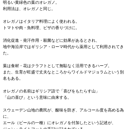
明るい黄緑色の葉のオレガノ。
利用法は、オレガノと同じ。
オレガノはイタリア料理によく使われる。
トマトや肉・魚料理、ピザの香りづけに。
消化促進・発汗作用・殺菌などに効果があるとされ、
地中海沿岸ではギリシア・ローマ時代から薬用として利用されてき
た。
葉は食材・花はクラフトとして無駄なく活用できるハーブ。
また、生育が旺盛で丈夫なところからワイルドマジョラムという別
名もある。
オレガノの名前はギリシア語で「喜びをもたらす山」
「山の喜び」という意味に由来する。
スウェーデン山地の農民が、酸味を防ぎ、アルコール度を高める為
に、
エール（ビールの一種）にオレガノを付加したという記述が、
ジョン・ライトフットの手記に記されている。