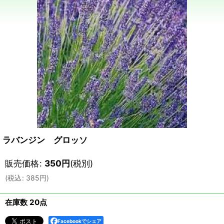
ラバンジン グロッソ
販売価格
:
350
円
(税別)
(
税込
:
385
円
)
在庫数 20点
Facebookでシェア