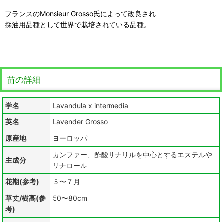
フランスのMonsieur Grosso氏によって改良され
採油用品種として世界で栽培されている品種。
苗の詳細
学名
Lavandula x intermedia
英名
Lavender Grosso
原産地
ヨーロッパ
カンファー、酢酸リナリルを中心とするエステルや
主成分
リナロール
花期(参考)
５〜７月
草丈/樹高(参
50〜80cm
考)