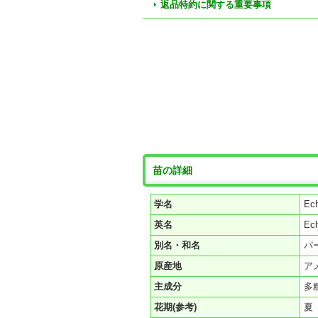
返品特約に関する重要事項
苗の詳細
学名
Ech
英名
Ec
別名・和名
パ
原産地
ア
主成分
多
花期(参考)
夏