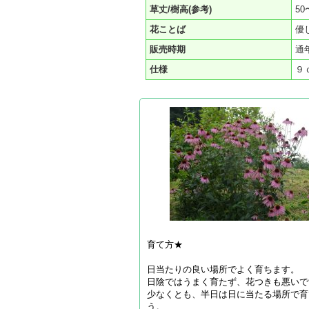
草丈/樹高(参考)
50
花ことば
優
販売時期
通
仕様
９
育て方★
日当たりの良い場所でよく育ちます。
日陰ではうまく育たず、花つきも悪いで
少なくとも、半日は日に当たる場所で育
う。