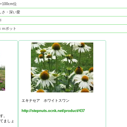
〜100cm位
しさ・深い愛
年
ｃｍポット
エキナセア ホワイトスワン
http://stepnuts.ocnk.net/product/437
す。
てましょ