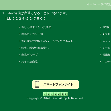
ホームページ作成
、メールの返信は夜遅くなることがございます。
TEL ０２２４-２２-７５０５
新しく出来上がった商品
お知ら
商品カテゴリ一覧
★ブロ
別名検索***お探しのハーブが見つかるかも。
ステッ
卸売ご希望の業者様へ
メール
商品グループ
掲示板
おすすめ商品
リンク
スマートフォンサイト
Copyright © 2014 LIG inc. All Rights Reserved.