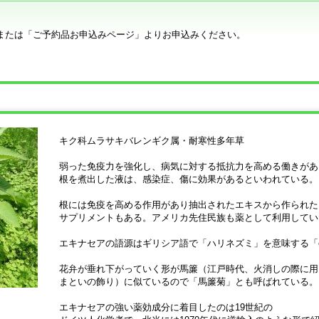
または「ご予約品お申込みページ」よりお申込みください。
キク科ムラサキバレンギク属・耐寒性多年草
弱った免疫力を強化し、病気に対する抵抗力を高める働きがあ
根を煮出した液は、感染症、傷に効果があるといわれている。
根には免疫を高める作用があり抽出されたエキスから作られた
サプリメントもある。アメリカ先住民族も薬として利用してい
エキナセアの語源はギリシア語で「ハリネズミ」を意味する「ec
花弁が垂れ下がっていく形が馬簾（江戸時代、火消しの際に用
まといの飾り）に似ているので「馬簾菊」とも呼ばれている。
エキナセアの強い薬効成分に着目したのは19世紀の