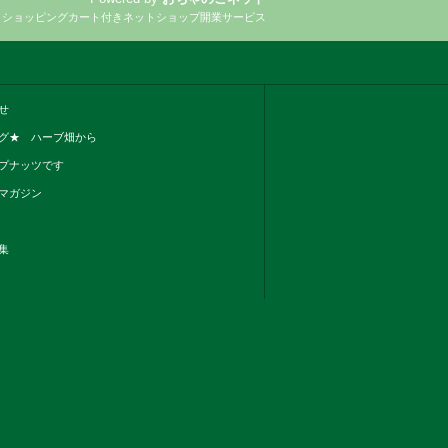
とショッピングカート付きネットショップ開業サービス
せ
グ★ ハーブ畑から
プナッツです
マガジン
集