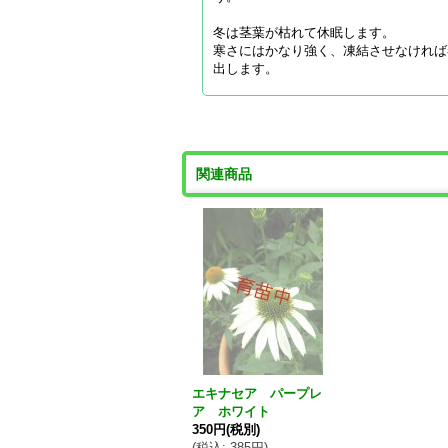
冬は茎葉が枯れて休眠します。
寒さにはかなり強く、凍結させなければ
出します。
関連商品
エキナセア パープレ
ア ホワイト
350円
(税別)
(
税込
:
385円
)