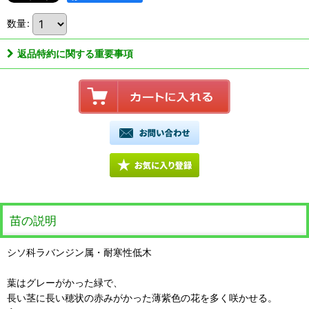
数量
:
返品特約に関する重要事項
苗の説明
シソ科ラバンジン属・耐寒性低木
葉はグレーがかった緑で、
長い茎に長い穂状の赤みがかった薄紫色の花を多く咲かせる。