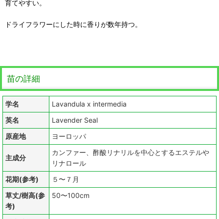
育てやすい。
ドライフラワーにした時に香りが数年持つ。
苗の詳細
学名
Lavandula x intermedia
英名
Lavender Seal
原産地
ヨーロッパ
カンファー、酢酸リナリルを中心とするエステルや
主成分
リナロール
花期(参考)
５〜７月
草丈/樹高(参
50〜100cm
考)