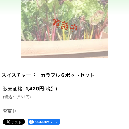
スイスチャード カラフル６ポットセット
販売価格
:
1,420
円
(税別)
(
税込
:
1,562
円
)
育苗中
Facebookでシェア