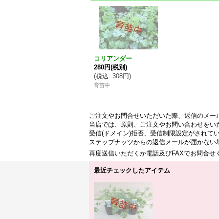
コリアンダー
280円
(税別)
(
税込
:
308円
)
育苗中
ご注文やお問合せいただいた際、返信のメー
当店では、原則、ご注文やお問い合わせをい
受信(ドメイン)拒否、受信制限設定がされて
ステップナッツからの返信メールが届かない
再度送信いただくか電話及びFAXでお問合
最近チェックしたアイテム