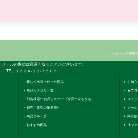
ホームページ作成
、メールの返信は夜遅くなることがございます。
TEL ０２２４-２２-７５０５
新しく出来上がった商品
お知ら
商品カテゴリ一覧
★ブロ
別名検索***お探しのハーブが見つかるかも。
ステッ
卸売ご希望の業者様へ
メール
商品グループ
掲示板
おすすめ商品
リンク