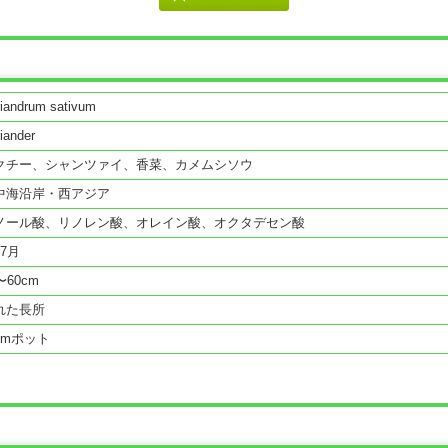
iandrum sativum
iander
クチー、シャンツァイ、香菜、カメムシソウ
中海沿岸・西アジア
ノール酸、リノレン酸、オレイン酸、オクタデセン酸
〜7月
〜60cm
れた長所
cmポット