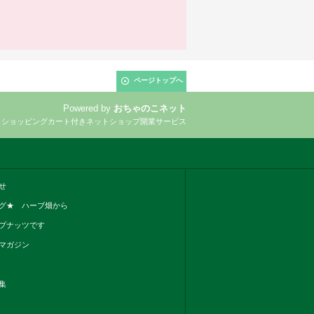
ページトップへ
Powered by
おちゃのこネット
とショッピングカート付きネットショップ開業サービス
せ
グ★ ハーブ畑から
プナッツです
マガジン
集