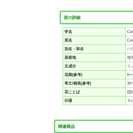
苗の詳細
学名
Cor
英名
Cor
別名・和名
パ
原産地
地
主成分
リ
花期(参考)
6
草丈/樹高(参考)
30
花ことば
隠
仕様
９
関連商品