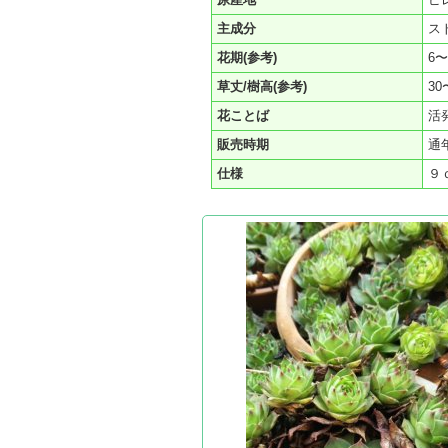
主成分
ス
花期(参考)
6〜
草丈/樹高(参考)
30
花ことば
活
販売時期
通
仕様
９