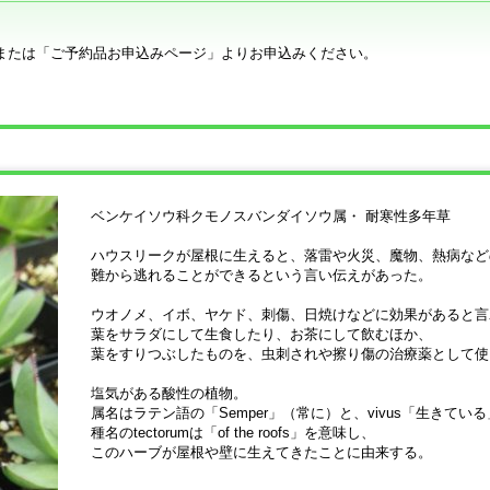
または「ご予約品お申込みページ」よりお申込みください。
ベンケイソウ科クモノスバンダイソウ属・ 耐寒性多年草
ハウスリークが屋根に生えると、落雷や火災、魔物、熱病など
難から逃れることができるという言い伝えがあった。
ウオノメ、イボ、ヤケド、刺傷、日焼けなどに効果があると言
葉をサラダにして生食したり、お茶にして飲むほか、
葉をすりつぶしたものを、虫刺されや擦り傷の治療薬として使
塩気がある酸性の植物。
属名はラテン語の「Semper」（常に）と、vivus「生きてい
種名のtectorumは「of the roofs」を意味し、
このハーブが屋根や壁に生えてきたことに由来する。