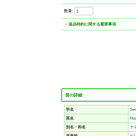
数量
:
返品特約に関する重要事項
苗の詳細
学名
Se
英名
Ho
別名・和名
ヤ
原産地
ピ