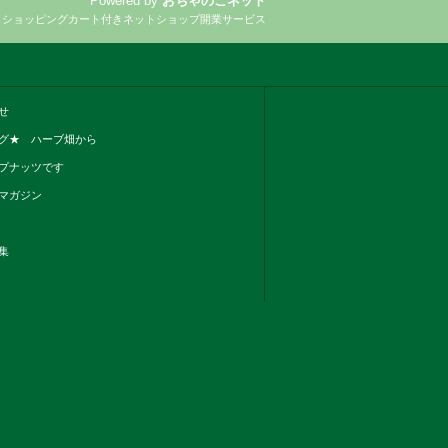
Powered by
おちゃのこネット
とショッピングカート付きネットショップ開業サービス
せ
グ★ ハーブ畑から
プナッツです
マガジン
集