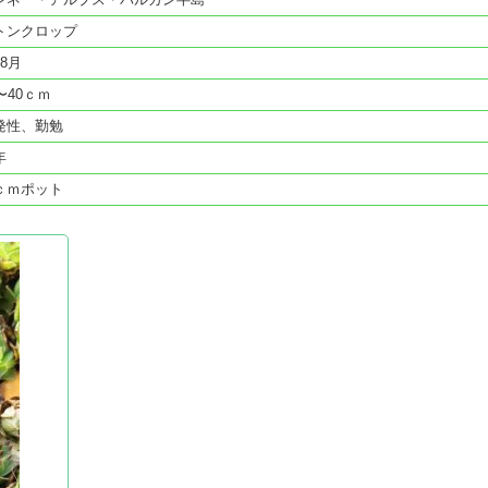
トンクロップ
8月
〜40ｃｍ
発性、勤勉
年
ｃｍポット