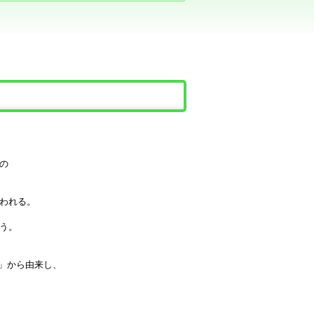
の
われる。
う。
る」から由来し、