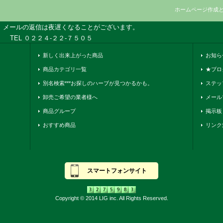
ホームページ作成
、メールの返信は夜遅くなることがございます。
TEL ０２２４-２２-７５０５
新しく出来上がった商品
お知ら
商品カテゴリ一覧
★ブロ
別名検索***お探しのハーブが見つかるかも。
ステッ
卸売ご希望の業者様へ
メール
商品グループ
掲示板
おすすめ商品
リンク
スマートフォンサイト
Copyright © 2014 LIG inc. All Rights Reserved.