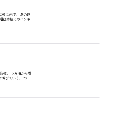
に横に伸び、 夏の終
普通は鉢植えやハンギ
品種。 ５月頃から香
で伸びていく。 つ…