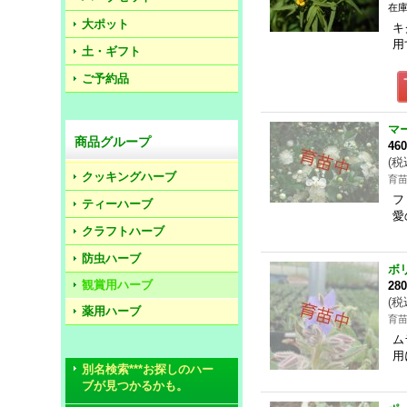
在庫
大ポット
キ
用
土・ギフト
ご予約品
マ
商品グループ
46
(
税
クッキングハーブ
育
フ
ティーハーブ
愛
クラフトハーブ
防虫ハーブ
ボ
観賞用ハーブ
28
(
税
薬用ハーブ
育
ム
用
別名検索***お探しのハー
ブが見つかるかも。