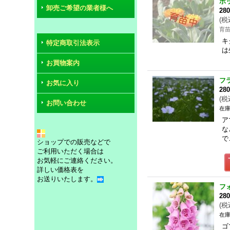
ポ
卸売ご希望の業者様へ
28
(
税
育
キ
特定商取引法表示
は
お買物案内
フ
お気に入り
28
(
税
お問い合わせ
在庫
ア
な
で
ショップでの販売などで
ご利用いただく場合は
お気軽にご連絡ください。
詳しい価格表を
お送りいたします。
フ
28
(
税
在庫
ゴ