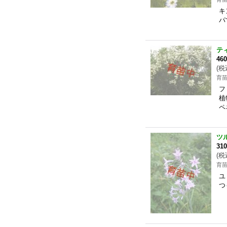
キ
パ
テ
46
(
税
育
フ
植
ペ
ツ
31
(
税
育
ユ
つ