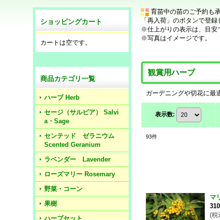
育苗中の苗のご予約も
「再入荷」のボタンで登録
ショッピングカート
※仕上がりの表示は、目安
※写真はイメージです。
カートは空です。
観賞用ハーブ
商品カテゴリ一覧
ガーデニングや切花に最
ハーブ Herb
セージ（サルビア） Salvi
表示数
:
a・Sage
センテッド ゼラニウム
93
件
Scented Geranium
ラベンダー Lavender
ローズマリー Rosemary
野菜・コーン
マ
果樹
31
(
税
ハーブセット