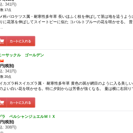
込
:
341円
)
数 17点
メ科パロケツス属・耐寒性多年草 長いほふく枝を伸ばして茎は地を這うよう
りに花茎を伸ばしてスイートピーに似た コバルトブルーの花を咲かせる。 
…
ニーサックル ゴールデン
0円
(税別)
込
:
341円
)
数 20点
イカズラ科スイカズラ属・ 耐寒性多年草 黄色の斑が網目のように入る美しい
のよい白い花を咲かせる。特に夕刻からは芳香が強くなる。 蔓は横に右回り
ゲラ ペルシャンジュエルＭＩＸ
0円
(税別)
込
:
308円
)
苗中