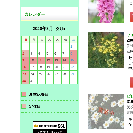
に
カレンダー
2026年8月
次月»
フ
日
月
火
水
木
金
土
28
(
税
1
在庫
2
3
4
5
6
7
8
セ
9
10
11
12
13
14
15
し
16
17
18
19
20
21
22
中
23
24
25
26
27
28
29
30
31
夏季休養日
ピ
31
定休日
(
税
育
キ
か