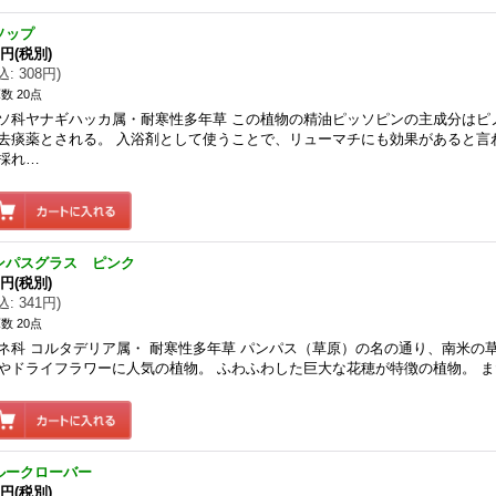
ソップ
0円
(税別)
込
:
308円
)
数 20点
ソ科ヤナギハッカ属・耐寒性多年草 この植物の精油ピッソピンの主成分はピ
去痰薬とされる。 入浴剤として使うことで、リューマチにも効果があると言
採れ…
ンパスグラス ピンク
0円
(税別)
込
:
341円
)
数 20点
ネ科 コルタデリア属・ 耐寒性多年草 パンパス（草原）の名の通り、南米の
やドライフラワーに人気の植物。 ふわふわした巨大な花穂が特徴の植物。 
ルークローバー
0円
(税別)