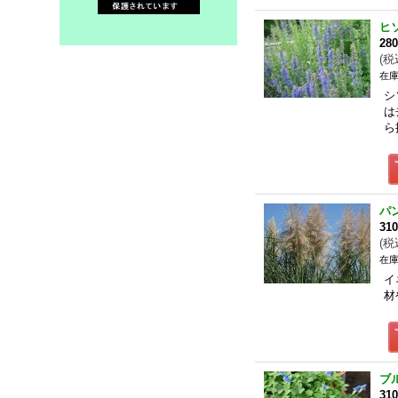
ヒ
28
(
税
在庫
シ
は
ら
パ
31
(
税
在庫
イ
材
ブ
31