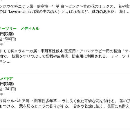
ンポウゲ科ニゲラ属・耐寒性一年草 白〜ピンク〜青の花のミックス。 花や
では “Love-in-a-mist”(霧の中の恋人）とよばれるほど、魅力のある花。 花も
ィーツリー メディカル
0円
(税別)
込
:
506円
)
苗中
トモモ科メラルーカ属・半耐寒性低木 医療用・アロマテラピー用の精油「テ
物で、 枝葉をすりつぶして怪我や皮膚病、防虫用に利用される。 ティーツ
ネン…
ルバキア
0円
(税別)
込
:
341円
)
苗中
リ科ツルバキア属 ・耐寒性多年草 ニラに良く似た可憐な花を付ける。 茎の
もつける。 葉を切るとニラの香りがする。 暑さや乾燥に強く、長雨にも耐