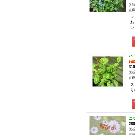
(
税
在庫
マ
わ
ン
ハ
31
(
税
在庫
ス
り
ニ
28
(
税
育