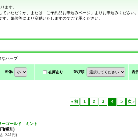
承ります。
していただくか、または「ご予約品お申込みページ」よりお申込みください
です。気候等により変動いたしますのでご了承ください。
適なハーブ
画像
:
並び順
:
在庫あり
表
«
前
1
2
3
4
5
次
»
リーゴールド ミント
0円
(税別)
込
:
341円
)