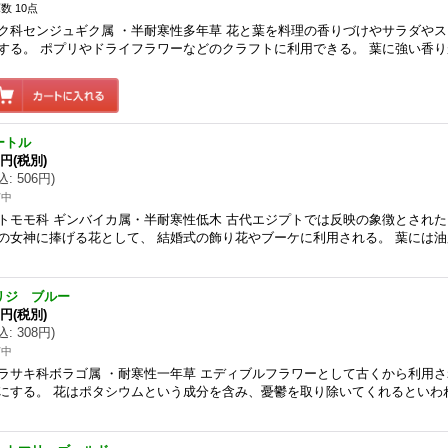
数 10点
ク科センジュギク属 ・半耐寒性多年草 花と葉を料理の香りづけやサラダや
する。 ポプリやドライフラワーなどのクラフトに利用できる。 葉に強い香り
ートル
0円
(税別)
込
:
506円
)
苗中
トモモ科 ギンバイカ属・半耐寒性低木 古代エジプトでは反映の象徴とされた
の女神に捧げる花として、 結婚式の飾り花やブーケに利用される。 葉には
リジ ブルー
0円
(税別)
込
:
308円
)
苗中
ラサキ科ボラゴ属 ・耐寒性一年草 エディブルフラワーとして古くから利用
にする。 花はポタシウムという成分を含み、憂鬱を取り除いてくれるといわ