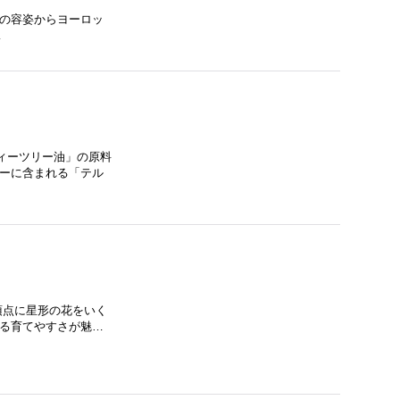
実の容姿からヨーロッ
…
ィーツリー油」の原料
リーに含まれる「テル
頂点に星形の花をいく
える育てやすさが魅…