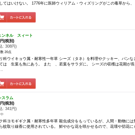
してはいけない。 1776年に医師ウィリアム・ウィズリングがこの毒草から、 
ェンネル スィート
0円
(税別)
込
:
308円
)
数 20点
リ科ウイキョウ属・耐寒性一年草 シーズ（タネ）を料理やクッキー、パンな
ては 生葉も魚にあう。 また 、若葉をサラダに。 シーズの収穫は花期が
…
レスラム
0円
(税別)
込
:
341円
)
苗中
ク科ヨモギギク属・耐寒性多年草 殺虫成分をもっているが、人間・動物には
ら蚊取り線香に使用されている。 鮮やかな花を咲かせるので、花壇や切花に