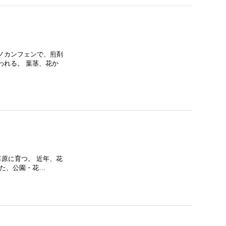
ノカンフェンで、煎剤
われる。 葉茎、花か
草原に育つ。 近年、花
また、公園・花…