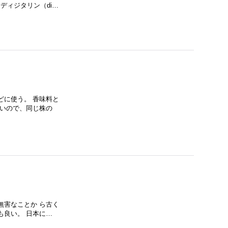
ディジタリン（di…
どに使う。 香味料と
長いので、同じ株の
無害なことか ら古く
も良い。 日本に…