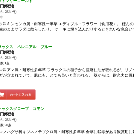
ットマリーゴールド
0円
(税別)
込
:
308円
)
苗中
ク科キンセンカ属・耐寒性一年草 エディブル・フラワー（食用花）。 ほん
生のままサラダに散らしたり、 ケーキに焼き込んだりするときれいな色合い
ラックス ペレニアル ブルー
0円
(税別)
込
:
308円
)
数 1点
マ科アマ属・耐寒性多年草 フラックスの種子から亜麻仁油が取れるが、リノ
どが含まれていて、肌にも、とても良いと言われる。 茎からは、耐久力に優
…
ォックスグローブ コモン
0円
(税別)
込
:
308円
)
数 20点
マノハグサ科キツネノテブクロ属・耐寒性多年草 全草に猛毒があり観賞用に