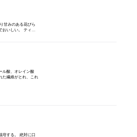
のり甘みのある花びら
でおいしい。 ティ…
ール酸、オレイン酸
れた繊維がとれ、これ
栽培する。 絶対に口