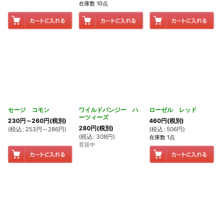
在庫数 10点
セージ コモン
ワイルドパンジー ハ
ローゼル レッド
ーツィーズ
230
円
～260
円
(税別)
460
円
(税別)
280
円
(税別)
(
税込
:
253
円
～286
円
)
(
税込
:
506
円
)
(
税込
:
308
円
)
在庫数 1点
育苗中