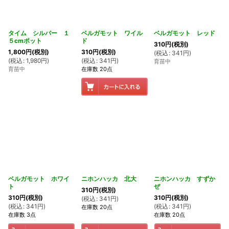
タイム シルバー １
ベルガモット ワイル
ベルガモット レッド
５cmポット
ド
310
円
(税別)
1,800
円
(税別)
310
円
(税別)
(
税込
:
341
円
)
(
税込
:
1,980
円
)
(
税込
:
341
円
)
育苗中
育苗中
在庫数 20点
ベルガモット ホワイ
ニホンハッカ 北大
ニホンハッカ すずか
ト
ぜ
310
円
(税別)
310
円
(税別)
310
円
(税別)
(
税込
:
341
円
)
(
税込
:
341
円
)
(
税込
:
341
円
)
在庫数 20点
在庫数 3点
在庫数 20点