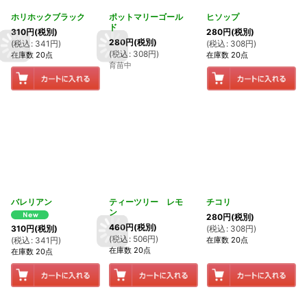
ホリホックブラック
ポットマリーゴール
ヒソップ
ド
310
円
(税別)
280
円
(税別)
280
円
(税別)
(
税込
:
341
円
)
(
税込
:
308
円
)
(
税込
:
308
円
)
在庫数 20点
在庫数 20点
育苗中
バレリアン
ティーツリー レモ
チコリ
ン
280
円
(税別)
460
円
(税別)
(
税込
:
308
円
)
310
円
(税別)
(
税込
:
506
円
)
在庫数 20点
(
税込
:
341
円
)
在庫数 20点
在庫数 20点