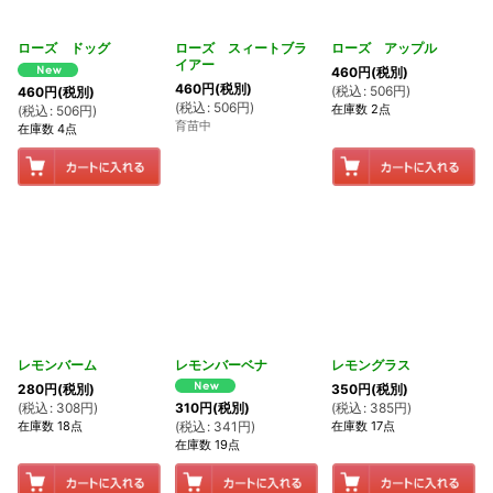
ローズ ドッグ
ローズ スィートブラ
ローズ アップル
イアー
460
円
(税別)
460
円
(税別)
(
税込
:
506
円
)
460
円
(税別)
(
税込
:
506
円
)
在庫数 2点
(
税込
:
506
円
)
育苗中
在庫数 4点
レモンバーム
レモンバーベナ
レモングラス
280
円
(税別)
350
円
(税別)
(
税込
:
308
円
)
(
税込
:
385
円
)
310
円
(税別)
在庫数 18点
在庫数 17点
(
税込
:
341
円
)
在庫数 19点