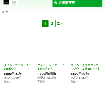
表示順変更
閉じる
81
件
表示数
:
1
2
次
»
在庫あり
並び順
:
絞り込む
タイム コモン １５
タイム レイター １
タイム イブキジャコ
cmポット
５cmポット
ウソウ １５cmポット
1,800
円
(税別)
1,800
円
(税別)
1,800
円
(税別)
(
税込
:
1,980
円
)
(
税込
:
1,980
円
)
(
税込
:
1,980
円
)
育苗中
育苗中
育苗中