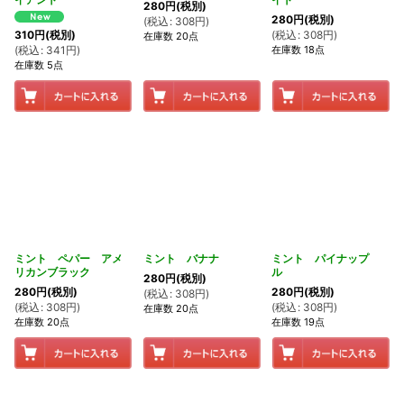
280
円
(税別)
280
円
(税別)
(
税込
:
308
円
)
(
税込
:
308
円
)
310
円
(税別)
在庫数 20点
在庫数 18点
(
税込
:
341
円
)
在庫数 5点
ミント ペパー アメ
ミント バナナ
ミント パイナップ
リカンブラック
ル
280
円
(税別)
280
円
(税別)
280
円
(税別)
(
税込
:
308
円
)
(
税込
:
308
円
)
(
税込
:
308
円
)
在庫数 20点
在庫数 20点
在庫数 19点