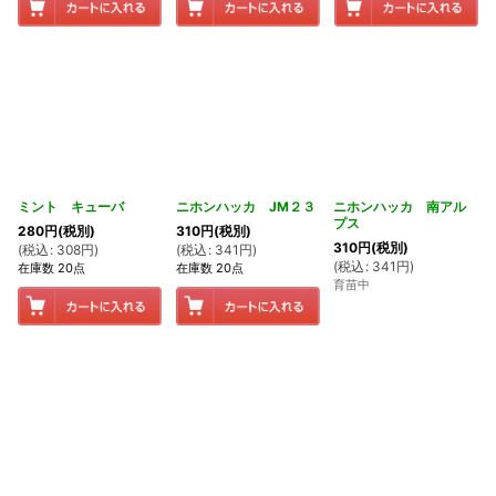
ミント キューバ
ニホンハッカ JM２３
ニホンハッカ 南アル
プス
280
円
(税別)
310
円
(税別)
310
円
(税別)
(
税込
:
308
円
)
(
税込
:
341
円
)
(
税込
:
341
円
)
在庫数 20点
在庫数 20点
育苗中