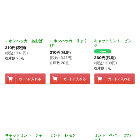
ニホンハッカ あおば
ニホンハッカ りょく
キャットミント ピン
び
ク
310
円
(税別)
310
円
(税別)
(
税込
:
341
円
)
(
税込
:
341
円
)
280
円
(税別)
在庫数 20点
在庫数 20点
(
税込
:
308
円
)
在庫数 3点
キャットミント ジャ
ミント レモン
ミント ペパー ホワ
イアント
イト