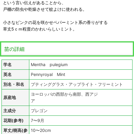
という言い伝えがあることから、
戸棚の防虫や乾燥させて蚊よけに使われる。
小さなピンクの花を咲かせペパーミント系の香りがする
草丈5ｃｍ程度のかわいらしいミント。
苗の詳細
学名
Mentha pulegium
英名
Pennyroyal Mint
別名・和名
プティンググラス・アップライト・フリーミント
ヨーロッパの西部から南部、西アジ
原産地
ア
主成分
プレゴン
花期(参考)
7〜9月
草丈/樹高(参
10〜20cm