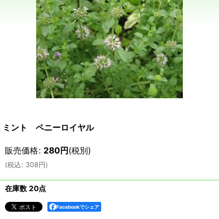
ミント ペニーロイヤル
販売価格
:
280
円
(税別)
(
税込
:
308
円
)
在庫数 20点
Facebookでシェア