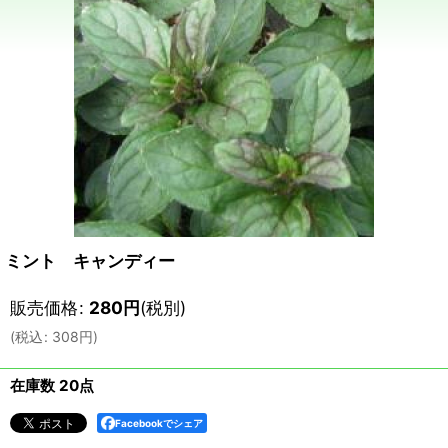
ミント キャンディー
販売価格
:
280
円
(税別)
(
税込
:
308
円
)
在庫数 20点
Facebookでシェア