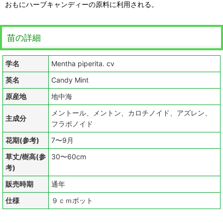
おもにハーブキャンディーの原料に利用される。
苗の詳細
学名
Mentha piperita. cv
英名
Candy Mint
原産地
地中海
メントール、メントン、カロチノイド、アズレン、
主成分
フラボノイド
花期(参考)
7〜9月
草丈/樹高(参
30〜60cm
考)
販売時期
通年
仕様
９ｃｍポット