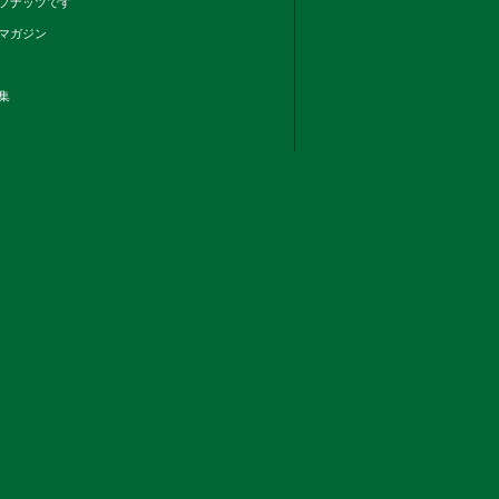
プナッツです
マガジン
集