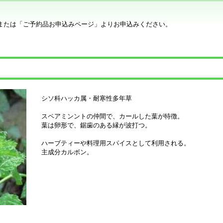
または「ご予約品お申込みページ」よりお申込みください。
シソ科ハッカ属・耐寒性多年草
スペアミンントの仲間で、カールした葉が特徴。
葉は卵形で、鋸歯のある縁が波打つ。
ハーブティーや料理用スパイスとして利用される。
主成分カルボン。