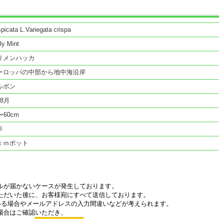
picata L.Variegata crispa
ly Mint
リメンハッカ
ーロッパの中部から地中海沿岸
ルボン
8月
〜60cm
年
ｃｍポット
ルが届かないケースが発生しております。
ただいた後に、お客様宛にすべて送信しております。
いる場合やメールアドレスの入力間違いなどが考えられます。
場合はご確認いただき、