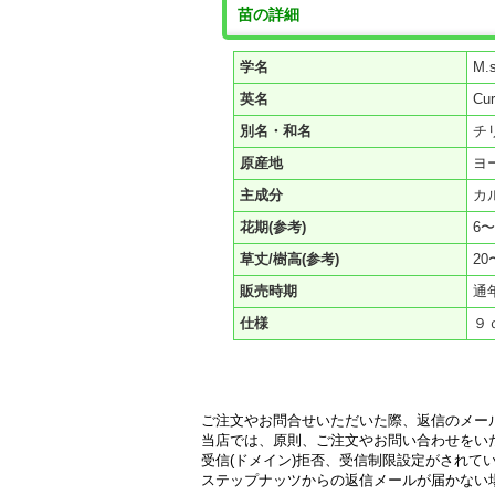
苗の詳細
学名
M.s
英名
Cur
別名・和名
チ
原産地
ヨ
主成分
カ
花期(参考)
6〜
草丈/樹高(参考)
20
販売時期
通
仕様
９
ご注文やお問合せいただいた際、返信のメー
当店では、原則、ご注文やお問い合わせをい
受信(ドメイン)拒否、受信制限設定がされて
ステップナッツからの返信メールが届かない