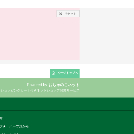
リセット
ページトップへ
Powered by
おちゃのこネット
とショッピングカート付きネットショップ開業サービス
せ
グ★ ハーブ畑から