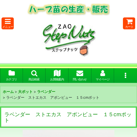
メニュー
カート
カテゴリ
商品検索
お買物案内
問い合わせ
マイページ
ホーム
>
大ポット
>
ラベンダー
>
ラベンダー ストエカス アボンビュー １５cmポット
ラベンダー ストエカス アボンビュー １５cmポッ
ト