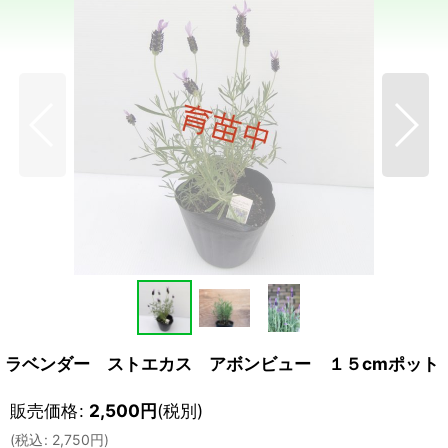
ラベンダー ストエカス アボンビュー １５cmポット
販売価格
:
2,500
円
(税別)
(
税込
:
2,750
円
)