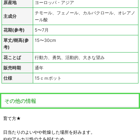
原産地
ヨーロッパ・アジア
チモール、フェノール、カルバクロール、オレアノ
主成分
ール酸
花期(参考)
5〜7月
草丈/樹高(参
15〜30cm
考)
花ことば
行動力、勇気、活動的、大きな望み
販売時期
通年
仕様
15ｃｍポット
その他の情報
育て方★
日当たりのよいやや乾燥した場所を好みます。
ややアルカリ性の土を好むため