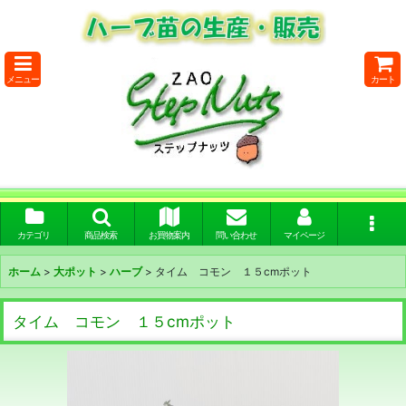
メニュー
カート
カテゴリ
商品検索
お買物案内
問い合わせ
マイページ
ホーム
>
大ポット
>
ハーブ
>
タイム コモン １５cmポット
タイム コモン １５cmポット