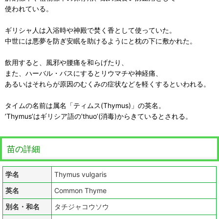
使われている。
ギリシャ人は入浴時や神殿で焚く香として使っていた。
中世には悪夢を防ぎ安眠を助けるようにと枕の下に敷かれた。
飲用すると、風邪や腰痛を和らげたり、
また、ハーバル・バスにするとリウマチや神経痛、
あるいはそれらが原因のむくみの症状などを軽くするといわれる。
タイムの名前は属名「ティムス(Thymus)」の英名。
’Thymus’はギリシア語の’thuo’(消毒)からきているとされる。
苗の詳細
学名
Thymus vulgaris
英名
Common Thyme
別名・和名
タチジャコウソウ