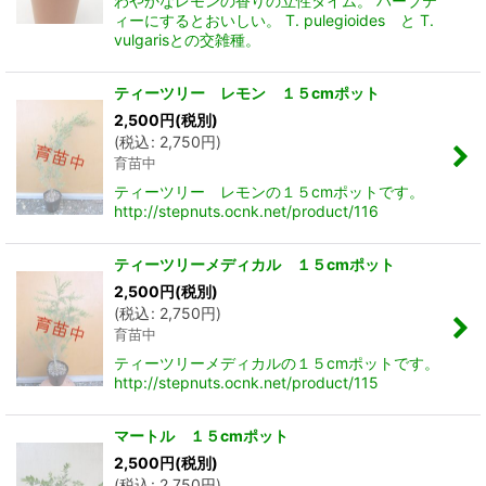
わやかなレモンの香りの立性タイム。 ハーブテ
ィーにするとおいしい。 T. pulegioides と T.
vulgarisとの交雑種。
ティーツリー レモン １５cmポット
2,500
円
(税別)
(
税込
:
2,750
円
)
育苗中
ティーツリー レモンの１５cmポットです。
http://stepnuts.ocnk.net/product/116
ティーツリーメディカル １５cmポット
2,500
円
(税別)
(
税込
:
2,750
円
)
育苗中
ティーツリーメディカルの１５cmポットです。
http://stepnuts.ocnk.net/product/115
マートル １５cmポット
2,500
円
(税別)
(
税込
:
2,750
円
)