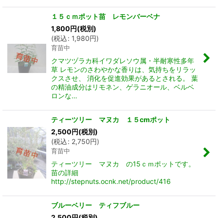
１５ｃｍポット苗 レモンバーベナ
1,800
円
(税別)
(
税込
:
1,980
円
)
育苗中
クマツヅラカ科イワダレソウ属・半耐寒性多年
草 レモンのさわやかな香りは、気持ちをリラッ
クスさせ、 消化を促進効果があるとされる。 葉
の精油成分はリモネン、ゲラニオール、ベルベ
ロンな…
ティーツリー マヌカ １５cmポット
2,500
円
(税別)
(
税込
:
2,750
円
)
育苗中
ティーツリー マヌカ の15ｃｍポットです。
苗の詳細
http://stepnuts.ocnk.net/product/416
ブルーベリー ティフブルー
2,500
円
(税別)