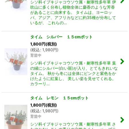
シソ科イブキジャコウソウ属・耐寒性多年草 伊
吹山に多く分布し植物全体に麝香のような芳香
があることに由来する。 タイムは、ヨーロッ
パ、アジア、アフリカなどに約35種が分布して
いるが、 これらの…
タイム シルバー １５cmポット
1,800
円
(税別)
(
税込
:
1,980
円
)
育苗中
シソ科イブキジャコウソウ属・耐寒性多年草 葉
の縁にシルバー(白い斑)が入り、とてもきれいな
タイム。 秋から冬には全体にピンクと紫色をか
けたように紅葉し、 美しい姿を見せてくれる。
カラーリ…
タイム レモン １５cmポット
1,800
円
(税別)
(
税込
:
1,980
円
)
育苗中
シソ科イブキジャコウソウ属・耐寒性多年草 さ