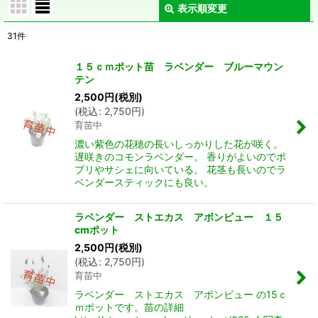
表示順変更
閉じる
31
件
サブカテゴリ
:
１５ｃｍポット苗 ラベンダー ブルーマウン
テン
表示数
:
2,500
円
(税別)
(
税込
:
2,750
円
)
在庫あり
育苗中
濃い紫色の花穂の長いしっかりした花が咲く。
並び順
:
遅咲きのコモンラベンダー。 香りがよいのでポ
プリやサシェに向いている。 花茎も長いのでラ
ベンダースティックにも良い。
絞り込む
ラベンダー ストエカス アボンビュー １５
cmポット
2,500
円
(税別)
(
税込
:
2,750
円
)
育苗中
ラベンダー ストエカス アボンビュー の15ｃ
ｍポットです。苗の詳細