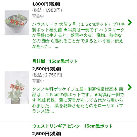
1,800
円
(税別)
(
税込
:
1,980
円
)
育苗中
ハウスリーク 大苗５号（１５cmポット）ブリキ
製ポット植え苗 ★写真は一例です ハウスリーク
が屋根に生えると、落雷や火災、魔物、熱病な
どの 難から逃れることができるという言い伝え
があった。 …
月桂樹 15cm黒ポット
2,500
円
(税別)
(
税込
:
2,750
円
)
育苗中
クスノキ科ゲッケイジュ属・耐寒性常緑高木 商
品は、１５cmの黒ポットです。★写真は一例で
す 雌雄異株。葉に芳香があって古代から用いら
れました。 葉を乾燥させたものをローリエ（フ
ランス語:…
ウエストリンギア ピンク 15cm黒ポット
2,500
円
(税別)