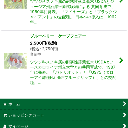
ツツジ科スノキ属の耐寒性落葉低木 USDAとジ
ョージア州沿岸平原試験場による 共同育成で、
1960年に発表。 「マイヤーズ」と「ブラックジ
ャイアント」の交配種。 日本への導入は、1962
年…
ブルーベリー ケープフェアー
2,500
円
(税別)
(
税込
:
2,750
円
)
育苗中
ツツジ科スノキ属の耐寒性落葉低木 USDAとノ
ースカロライナ州立大学との共同育成で、1987
年に発表。 「パトリオット」と「US75（ダロ
ーアイ雑種Fla.4B×ブルークリップ）」との交配
種。…
ホーム
ショッピングカート
マイページ