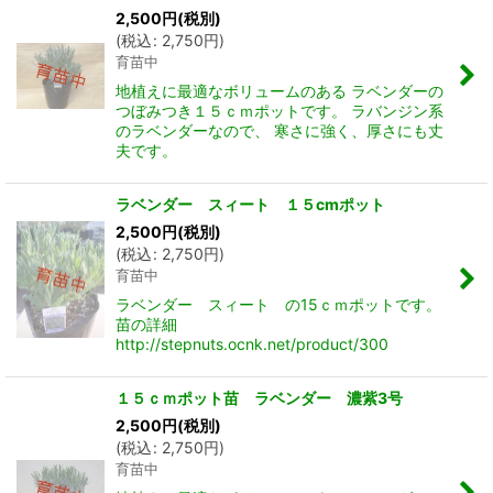
2,500
円
(税別)
(
税込
:
2,750
円
)
育苗中
地植えに最適なボリュームのある ラベンダーの
つぼみつき１５ｃｍポットです。 ラバンジン系
のラベンダーなので、 寒さに強く、厚さにも丈
夫です。
ラベンダー スィート １５cmポット
2,500
円
(税別)
(
税込
:
2,750
円
)
育苗中
ラベンダー スィート の15ｃｍポットです。
苗の詳細
http://stepnuts.ocnk.net/product/300
１５ｃｍポット苗 ラベンダー 濃紫3号
2,500
円
(税別)
(
税込
:
2,750
円
)
育苗中