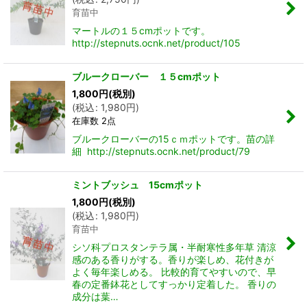
育苗中
マートルの１５cmポットです。
http://stepnuts.ocnk.net/product/105
ブルークローバー １５cmポット
1,800
円
(税別)
(
税込
:
1,980
円
)
在庫数 2点
ブルークローバーの15ｃｍポットです。苗の詳
細 http://stepnuts.ocnk.net/product/79
ミントブッシュ 15cmポット
1,800
円
(税別)
(
税込
:
1,980
円
)
育苗中
シソ科プロスタンテラ属・半耐寒性多年草 清涼
感のある香りがする。香りが楽しめ、花付きが
よく毎年楽しめる。 比較的育てやすいので、早
春の定番鉢花としてすっかり定着した。 香りの
成分は葉…