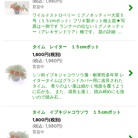
(
税込
:
1,980
円
)
育苗中
ワイルドストロベリー ミグノネッティー大苗５
号（１５cmポット）ブリキ製ポット植え苗★写
真は一例です ランナーの出ないミグノネッティ
ー（アレキサンドリア）種です。 苗の詳細 …
タイム レイター １５cmポット
1,800
円
(税別)
(
税込
:
1,980
円
)
育苗中
シソ科イブキジャコウソウ属・耐寒性多年草 レ
イタータイムはグランドカバー用に改良された
タイム。 香りのよい葉は細かく地面を覆うよう
に広がる。 また、成長も速く、踏み締めにも強
いので踏み石…
タイム イブキジャコウソウ １５cmポット
1,800
円
(税別)
(
税込
:
1,980
円
)
育苗中