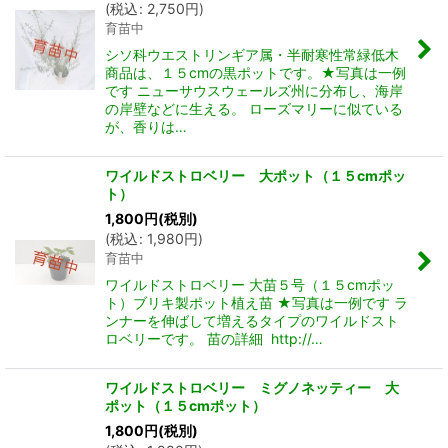
(
税込
:
2,750
円
)
育苗中
シソ科ウエストリンギア属・半耐寒性常緑低木
商品は、１５cmの黒ポットです。★写真は一例
です ニューサウスウェールズ州に分布し、海岸
の岸壁などに生える。 ローズマリーに似ている
が、香りは…
ワイルドストロベリー 大ポット（１５cmポッ
ト）
1,800
円
(税別)
(
税込
:
1,980
円
)
育苗中
ワイルドストロベリー 大苗５号（１５cmポッ
ト）ブリキ製ポット植え苗 ★写真は一例です ラ
ンナーを伸ばして増えるタイプのワイルドスト
ロベリーです。 苗の詳細 http://…
ワイルドストロベリー ミグノネッティー 大
ポット（１５cmポット）
1,800
円
(税別)