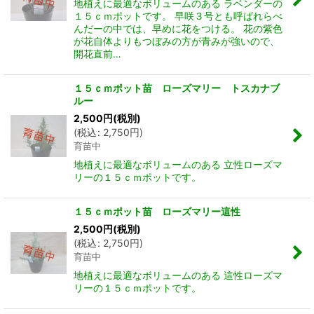
地植えに最適なボリュームのある ラベンダーの
１５ｃｍポットです。 早咲３号とも呼ばれらべ
んだーの中では、早めに花をつける。 花の紫色
が花自体よりもつぼみの方が青みが強いので、
開花直前…
１５ｃｍポット苗 ローズマリー トスカナブ
ルー
2,500
円
(税別)
(
税込
:
2,750
円
)
育苗中
地植えに最適なボリュームのある 立性ローズマ
リーの１５ｃｍポットです。
１５ｃｍポット苗 ローズマリー這性
2,500
円
(税別)
(
税込
:
2,750
円
)
育苗中
地植えに最適なボリュームのある 這性ローズマ
リーの１５ｃｍポットです。