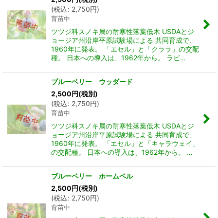
(
税込
:
2,750
円
)
育苗中
ツツジ科スノキ属の耐寒性落葉低木 USDAとジ
ョージア州沿岸平原試験場による 共同育成で、
1960年に発表。 「エセル」と「クララ」の交配
種。 日本への導入は、1962年から。 ラビ…
ブルーベリー ウッダード
2,500
円
(税別)
(
税込
:
2,750
円
)
育苗中
ツツジ科スノキ属の耐寒性落葉低木 USDAとジ
ョージア州沿岸平原試験場による 共同育成で、
1960年に発表。 「エセル」と「キャラウェイ」
の交配種。 日本への導入は、1962年から。 …
ブルーベリー ホームベル
2,500
円
(税別)
(
税込
:
2,750
円
)
育苗中