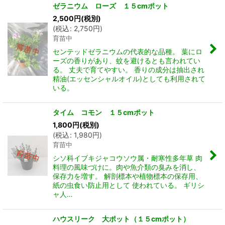
ゼラニウム ローズ １５cmポット
2,500
円
(税別)
(
税込
:
2,750
円
)
育苗中
センテッドゼラニウムの代表的な品種。 葉にロ
ーズの香りがあり、蚊を避けるとも言われてい
る。 丈夫で育てやすい。 香りの成分は抽出され
精油(エッセンシャルオイル)としても利用されて
いる。
タイム コモン １５cmポット
1,800
円
(税別)
(
税込
:
1,980
円
)
育苗中
シソ科イブキジャコウソウ属・耐寒性多年草 肉
料理の風味づけに。肉や魚介類の臭みを消し、
保存力を増す。 解剖標本や植物標本の保存用、
紙の虫食い防止用として 使われている。 ギリシ
ャ人…
ハウスリーク 大ポット（１５cmポット）