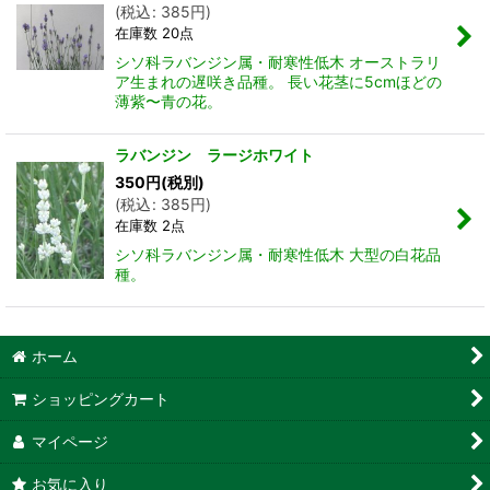
(
税込
:
385
円
)
在庫数 20点
シソ科ラバンジン属・耐寒性低木 オーストラリ
ア生まれの遅咲き品種。 長い花茎に5cmほどの
薄紫〜青の花。
ラバンジン ラージホワイト
350
円
(税別)
(
税込
:
385
円
)
在庫数 2点
シソ科ラバンジン属・耐寒性低木 大型の白花品
種。
ホーム
ショッピングカート
マイページ
お気に入り