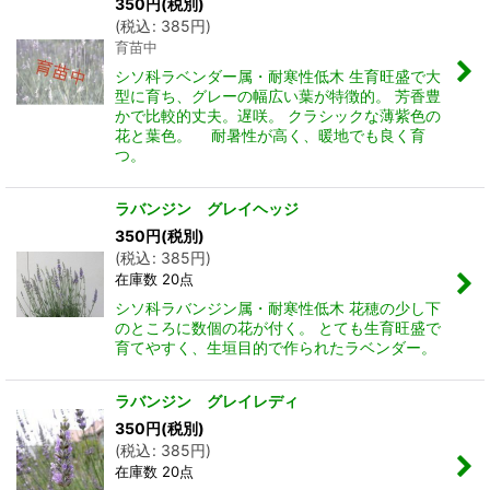
350
円
(税別)
(
税込
:
385
円
)
育苗中
シソ科ラベンダー属・耐寒性低木 生育旺盛で大
型に育ち、グレーの幅広い葉が特徴的。 芳香豊
かで比較的丈夫。遅咲。 クラシックな薄紫色の
花と葉色。 耐暑性が高く、暖地でも良く育
つ。
ラバンジン グレイヘッジ
350
円
(税別)
(
税込
:
385
円
)
在庫数 20点
シソ科ラバンジン属・耐寒性低木 花穂の少し下
のところに数個の花が付く。 とても生育旺盛で
育てやすく、生垣目的で作られたラベンダー。
ラバンジン グレイレディ
350
円
(税別)
(
税込
:
385
円
)
在庫数 20点