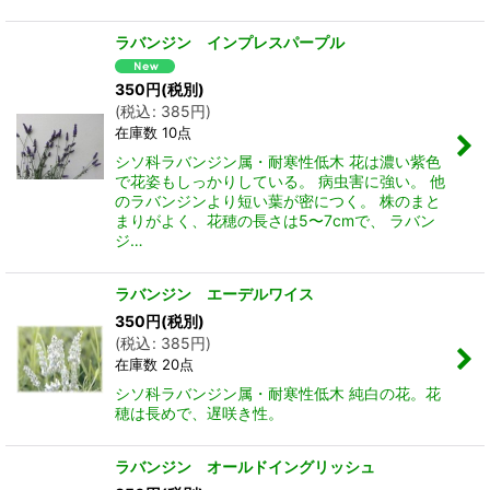
ラバンジン インプレスパープル
350
円
(税別)
(
税込
:
385
円
)
在庫数 10点
シソ科ラバンジン属・耐寒性低木 花は濃い紫色
で花姿もしっかりしている。 病虫害に強い。 他
のラバンジンより短い葉が密につく。 株のまと
まりがよく、花穂の長さは5〜7cmで、 ラバン
ジ…
ラバンジン エーデルワイス
350
円
(税別)
(
税込
:
385
円
)
在庫数 20点
シソ科ラバンジン属・耐寒性低木 純白の花。花
穂は長めで、遅咲き性。
ラバンジン オールドイングリッシュ