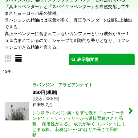
『真正ラベンダー』と『スパイクラベンダー』が自然交配して生
まれたヨーロッパ産の雑種。
ラバンジンの精油はは収量が多く、真正ラベンダーの2倍以上抽出
できる。
真正ラベンダーに含まれていないカンファーという成分が５〜１
５％含まれているので、シャープで刺激的な香りとなり、リフレ
ッシュできる精油と言える。
表示順変更
閉じる
15
件
表示数
:
ラバンジン アラビアンナイト
在庫あり
350
円
(税別)
(
税込
:
385
円
)
在庫数 2点
並び順
:
シソ科ラバンジン属・耐寒性低木 ニュージーラ
ンドでディリーディリーから選抜育種された品
絞り込む
種。 耐暑性がある。 成長が早くコンパクトにま
とまる株。 花穂は5〜7cmほどの長さで円錐
状。 …