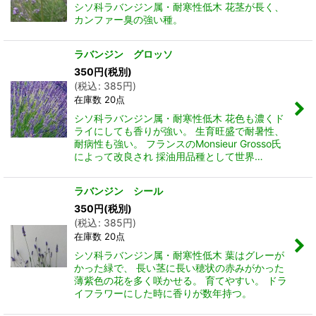
シソ科ラバンジン属・耐寒性低木 花茎が長く、
カンファー臭の強い種。
ラバンジン グロッソ
350
円
(税別)
(
税込
:
385
円
)
在庫数 20点
シソ科ラバンジン属・耐寒性低木 花色も濃くド
ライにしても香りが強い。 生育旺盛で耐暑性、
耐病性も強い。 フランスのMonsieur Grosso氏
によって改良され 採油用品種として世界…
ラバンジン シール
350
円
(税別)
(
税込
:
385
円
)
在庫数 20点
シソ科ラバンジン属・耐寒性低木 葉はグレーが
かった緑で、 長い茎に長い穂状の赤みがかった
薄紫色の花を多く咲かせる。 育てやすい。 ドラ
イフラワーにした時に香りが数年持つ。