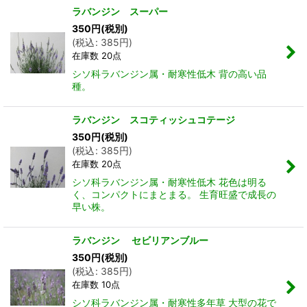
ラバンジン スーパー
350
円
(税別)
(
税込
:
385
円
)
在庫数 20点
シソ科ラバンジン属・耐寒性低木 背の高い品
種。
ラバンジン スコティッシュコテージ
350
円
(税別)
(
税込
:
385
円
)
在庫数 20点
シソ科ラバンジン属・耐寒性低木 花色は明る
く、コンパクトにまとまる。 生育旺盛で成長の
早い株。
ラバンジン セビリアンブルー
350
円
(税別)
(
税込
:
385
円
)
在庫数 10点
シソ科ラバンジン属・耐寒性多年草 大型の花で