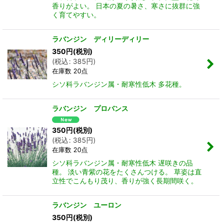
香りがよい。 日本の夏の暑さ、寒さに抜群に強
く育てやすい。
ラバンジン ディリーディリー
350
円
(税別)
(
税込
:
385
円
)
在庫数 20点
シソ科ラバンジン属・耐寒性低木 多花種。
ラバンジン プロバンス
350
円
(税別)
(
税込
:
385
円
)
在庫数 20点
シソ科ラバンジン属・耐寒性低木 遅咲きの品
種。 淡い青紫の花をたくさんつける。 草姿は直
立性でこんもり茂り、香りが強く長期間咲く。
ラバンジン ユーロン
350
円
(税別)