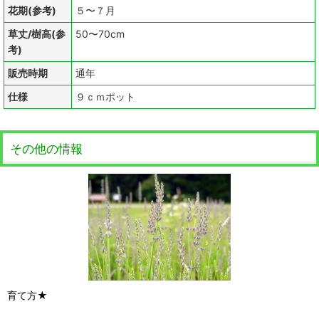
花期(参考)
５〜７月
草丈/樹高(参
50〜70cm
考)
販売時期
通年
仕様
９ｃｍポット
その他の情報
育て方★