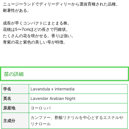
ニュージーランドでディリーディリーから選抜育種された品種。
耐暑性がある。
成長が早くコンパクトにまとまる株。
花穂は5〜7cmほどの長さで円錐状。
たくさんの花を咲かせる。香りは強い。
青紫の花と紫色の美しい萼が特徴。
苗の詳細
学名
Lavandula x intermedia
英名
Lavender Arabian Night
原産地
ヨーロッパ
カンファー、酢酸リナリルを中心とするエステルや
主成分
リナロール