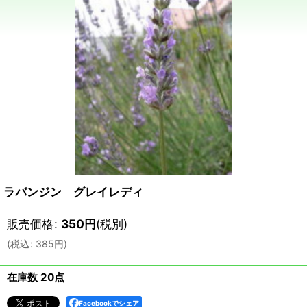
ラバンジン グレイレディ
販売価格
:
350
円
(税別)
(
税込
:
385
円
)
在庫数 20点
Facebookでシェア