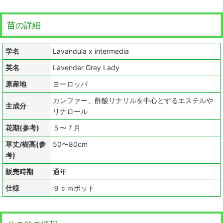
苗の詳細
学名
Lavandula x intermedia
英名
Lavender Grey Lady
原産地
ヨーロッパ
カンファー、酢酸リナリルを中心とするエステルや
主成分
リナロール
花期(参考)
５〜７月
草丈/樹高(参
50〜80cm
考)
販売時期
通年
仕様
９ｃｍポット