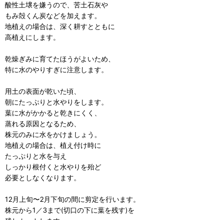
酸性土壌を嫌うので、苦土石灰や
もみ殻くん炭などを加えます。
地植えの場合は、深く耕すとともに
高植えにします。
乾燥ぎみに育てたほうがよいため、
特に水のやりすぎに注意します。
用土の表面が乾いた頃、
朝にたっぷりと水やりをします。
葉に水がかかると乾きにくく、
蒸れる原因となるため、
株元のみに水をかけましょう。
地植えの場合は、植え付け時に
たっぷりと水を与え
しっかり根付くと水やりを殆ど
必要としなくなります。
12月上旬〜2月下旬の間に剪定を行います。
株元から1／3まで(切口の下に葉を残す)を