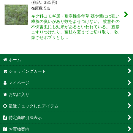
(
税込
:
385
円
)
在庫数 5点
キク科ヨモギ属・耐寒性多年草 茎や葉には強い
樟脳の臭いがあり蚊をよせつけない。 蚊意外の
不快害虫にも効果があるといわれている。 直接
こすりつけたり、葉枝を夏までに切り取り、乾
燥させポプリとし…
ホーム
ショッピングカート
マイページ
お気に入り
最近チェックしたアイテム
特定商取引法表示
お買物案内