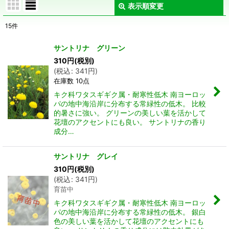
表示順変更
閉じる
15
件
表示数
:
サントリナ グリーン
在庫あり
310
円
(税別)
(
税込
:
341
円
)
在庫数 10点
並び順
:
キク科ワタスギギク属・耐寒性低木 南ヨーロッ
パの地中海沿岸に分布する常緑性の低木。 比較
絞り込む
的暑さに強い。 グリーンの美しい葉を活かして
花壇のアクセントにも良い。 サントリナの香り
成分…
サントリナ グレイ
310
円
(税別)
(
税込
:
341
円
)
育苗中
キク科ワタスギギク属・耐寒性低木 南ヨーロッ
パの地中海沿岸に分布する常緑性の低木。 銀白
色の美しい葉を活かして花壇のアクセントにも