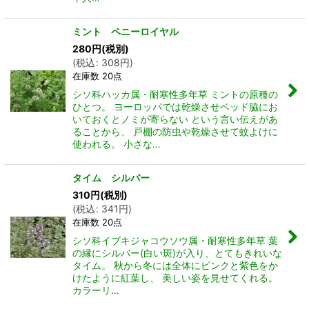
ミント ペニーロイヤル
280
円
(税別)
(
税込
:
308
円
)
在庫数 20点
シソ科ハッカ属・耐寒性多年草 ミントの原種の
ひとつ。 ヨーロッパでは乾燥させベッド脇にお
いておくとノミが寄らない という言い伝えがあ
ることから、 戸棚の防虫や乾燥させて蚊よけに
使われる。 小さな…
タイム シルバー
310
円
(税別)
(
税込
:
341
円
)
在庫数 20点
シソ科イブキジャコウソウ属・耐寒性多年草 葉
の縁にシルバー(白い斑)が入り、とてもきれいな
タイム。 秋から冬には全体にピンクと紫色をか
けたように紅葉し、 美しい姿を見せてくれる。
カラーリ…