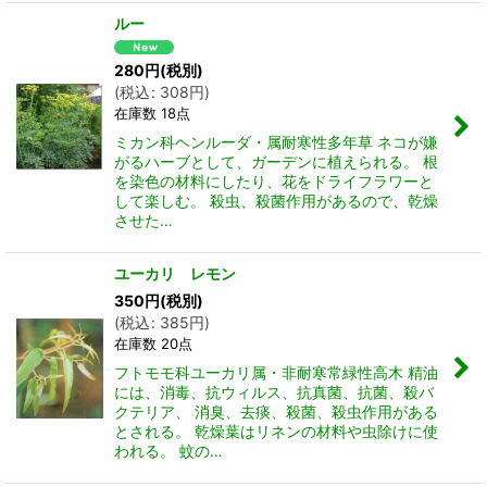
ルー
280
円
(税別)
(
税込
:
308
円
)
在庫数 18点
ミカン科ヘンルーダ・属耐寒性多年草 ネコが嫌
がるハーブとして、ガーデンに植えられる。 根
を染色の材料にしたり、花をドライフラワーと
して楽しむ。 殺虫、殺菌作用があるので、乾燥
させた…
ユーカリ レモン
350
円
(税別)
(
税込
:
385
円
)
在庫数 20点
フトモモ科ユーカリ属・非耐寒常緑性高木 精油
には、消毒、抗ウィルス、抗真菌、抗菌、殺バ
クテリア、 消臭、去痰、殺菌、殺虫作用がある
とされる。 乾燥葉はリネンの材料や虫除けに使
われる。 蚊の…