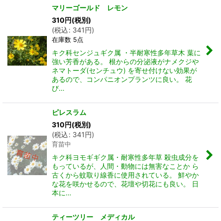
マリーゴールド レモン
310
円
(税別)
(
税込
:
341
円
)
在庫数 5点
キク科センジュギク属 ・半耐寒性多年草木 葉に
強い芳香がある。 根からの分泌液がナメクジや
ネマトーダ(センチュウ) を寄せ付けない効果が
あるので、コンパニオンプランツに良い。 花
び…
ピレスラム
310
円
(税別)
(
税込
:
341
円
)
育苗中
キク科ヨモギギク属・耐寒性多年草 殺虫成分を
もっているが、人間・動物には無害なことか ら
古くから蚊取り線香に使用されている。 鮮やか
な花を咲かせるので、花壇や切花にも良い。 日
本に…
ティーツリー メディカル