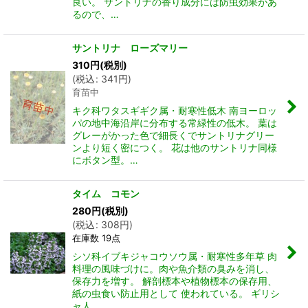
良い。 サントリナの香り成分には防虫効果があ
るので、…
サントリナ ローズマリー
310
円
(税別)
(
税込
:
341
円
)
育苗中
キク科ワタスギギク属・耐寒性低木 南ヨーロッ
パの地中海沿岸に分布する常緑性の低木。 葉は
グレーがかった色で細長くでサントリナグリー
ンより短く密につく。 花は他のサントリナ同様
にボタン型。…
タイム コモン
280
円
(税別)
(
税込
:
308
円
)
在庫数 19点
シソ科イブキジャコウソウ属・耐寒性多年草 肉
料理の風味づけに。肉や魚介類の臭みを消し、
保存力を増す。 解剖標本や植物標本の保存用、
紙の虫食い防止用として 使われている。 ギリシ
ャ人…