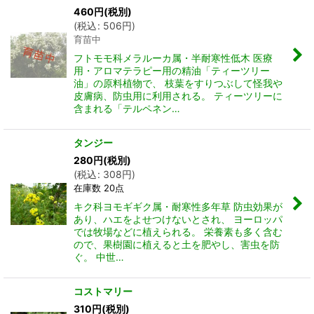
460
円
(税別)
(
税込
:
506
円
)
育苗中
フトモモ科メラルーカ属・半耐寒性低木 医療
用・アロマテラピー用の精油「ティーツリー
油」の原料植物で、 枝葉をすりつぶして怪我や
皮膚病、防虫用に利用される。 ティーツリーに
含まれる「テルペネン…
タンジー
280
円
(税別)
(
税込
:
308
円
)
在庫数 20点
キク科ヨモギギク属・耐寒性多年草 防虫効果が
あり、ハエをよせつけないとされ、 ヨーロッパ
では牧場などに植えられる。 栄養素も多く含む
ので、果樹園に植えると土を肥やし、害虫を防
ぐ。 中世…
コストマリー
310
円
(税別)