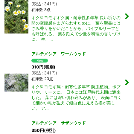
(
税込
:
341
円
)
在庫数 8点
キク科ヨモギギク属・耐寒性多年草 長い祈りの
間の空腹感をまぎらわすために、 葉を聖書には
さみ香りをかいだことから、バイブルリーフと
も呼ばれる。 葉を刻んで少量を料理の香りづけ
に。 生、…
アルテメシア ワームウッド
310
円
(税別)
(
税込
:
341
円
)
在庫数 20点
キク科ヨモギ属・耐寒性多年草 防虫植物。ポプ
リや、リースに。 日本には江戸時代末期に渡来
した。 葉には深い切れ込みがあり、 表面に白く
て細かい毛が生えて銀白色に見える姿が美し
い。 ア…
アルテメシア サザンウッド
350
円
(税別)