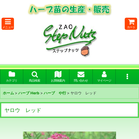
メニュー
カート
カテゴリ
商品検索
お買物案内
問い合わせ
マイページ
ホーム
>
ハーブ Herb
>
ハーブ や行
>
ヤロウ レッド
ヤロウ レッド