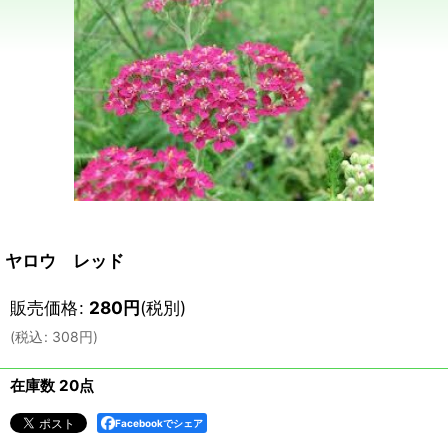
ヤロウ レッド
販売価格
:
280
円
(税別)
(
税込
:
308
円
)
在庫数 20点
Facebookでシェア