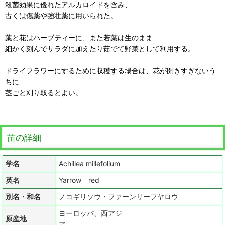
殺菌効果に優れたアルカロイドを含み、
古くは傷薬や強壮薬に用いられた。
葉と花はハーブティーに、また若葉は生のまま
細かく刻んでサラダに加えたり茹でて野菜として利用する。
ドライフラワーにするために収穫する場合は、花が開きすぎないう
ちに
茎ごと刈り取るとよい。
苗の詳細
学名
Achillea millefolium
英名
Yarrow red
別名・和名
ノコギリソウ・ファーンリーフヤロウ
ヨーロッパ、西アジ
原産地
ア