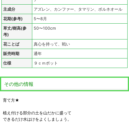
主成分
アズレン、カンファー、タマリン、ボルネオール
花期(参考)
5〜8月
草丈/樹高(参
50〜100cm
考)
花ことば
真心を持って、戦い
販売時期
通年
仕様
９ｃｍポット
その他の情報
育て方★
植え付ける部分の土を山だかに盛って
できるだけ水はけをよくしましょう。