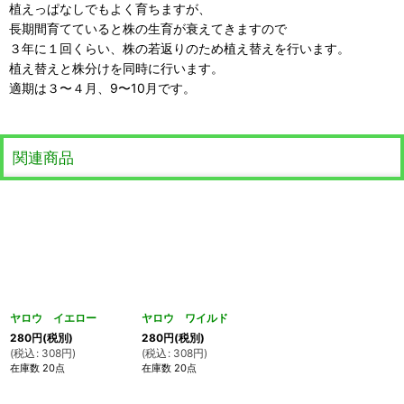
植えっぱなしでもよく育ちますが、
長期間育てていると株の生育が衰えてきますので
３年に１回くらい、株の若返りのため植え替えを行います。
植え替えと株分けを同時に行います。
適期は３〜４月、9〜10月です。
関連商品
ヤロウ イエロー
ヤロウ ワイルド
280
円
(税別)
280
円
(税別)
(
税込
:
308
円
)
(
税込
:
308
円
)
在庫数 20点
在庫数 20点