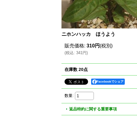
ニホンハッカ ほうよう
販売価格
:
310円
(税別)
(
税込
:
341円
)
在庫数 20点
Facebookでシェア
数量
:
返品特約に関する重要事項