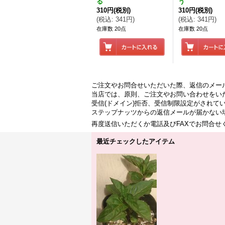
る
う
310円
(税別)
310円
(税別)
(
税込
:
341円
)
(
税込
:
341円
)
在庫数 20点
在庫数 20点
ご注文やお問合せいただいた際、返信のメー
当店では、原則、ご注文やお問い合わせをい
受信(ドメイン)拒否、受信制限設定がされて
ステップナッツからの返信メールが届かない
再度送信いただくか電話及びFAXでお問合
最近チェックしたアイテム