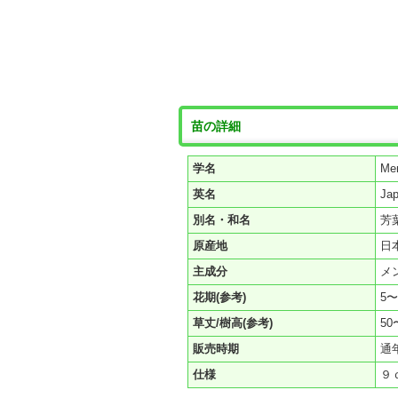
苗の詳細
学名
Men
英名
Ja
別名・和名
芳
原産地
日
主成分
メ
花期(参考)
5〜
草丈/樹高(参考)
50
販売時期
通
仕様
９