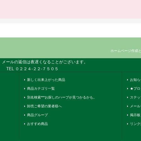
ホームページ作成
、メールの返信は夜遅くなることがございます。
TEL ０２２４-２２-７５０５
新しく出来上がった商品
お知ら
商品カテゴリ一覧
★ブロ
別名検索***お探しのハーブが見つかるかも。
ステッ
卸売ご希望の業者様へ
メール
商品グループ
掲示板
おすすめ商品
リンク