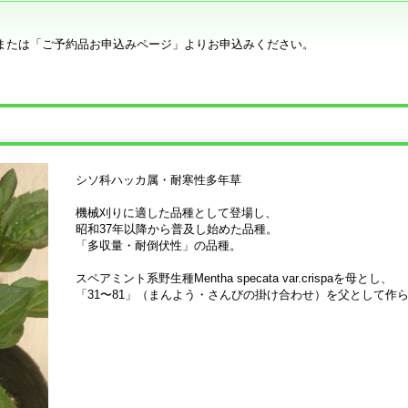
または「ご予約品お申込みページ」よりお申込みください。
シソ科ハッカ属・耐寒性多年草
機械刈りに適した品種として登場し、
昭和37年以降から普及し始めた品種。
「多収量・耐倒伏性」の品種。
スペアミント系野生種Mentha specata var.crispaを母とし、
「31〜81」（まんよう・さんびの掛け合わせ）を父として作