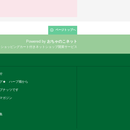
ページトップへ
Powered by
おちゃのこネット
とショッピングカート付きネットショップ開業サービス
せ
グ★ ハーブ畑から
プナッツです
マガジン
集