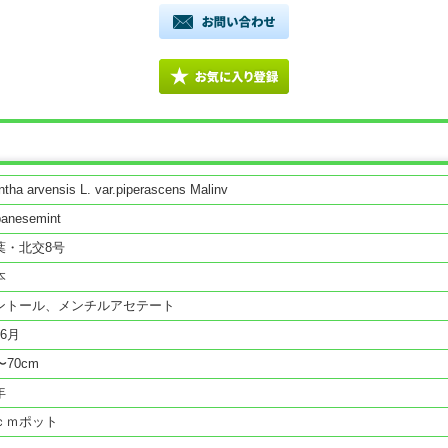
tha arvensis L. var.piperascens Malinv
panesemint
葉・北交8号
本
ントール、メンチルアセテート
6月
〜70cm
年
ｃｍポット