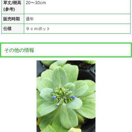
草丈/樹高
20〜30cm
(参考)
販売時期
通年
仕様
９ｃｍポット
その他の情報