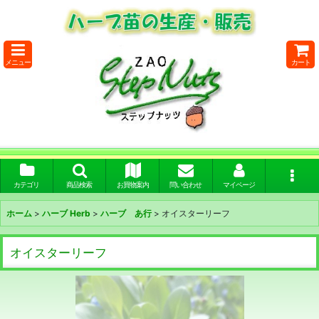
メニュー
カート
カテゴリ
商品検索
お買物案内
問い合わせ
マイページ
ホーム
>
ハーブ Herb
>
ハーブ あ行
>
オイスターリーフ
オイスターリーフ