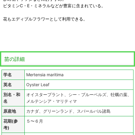
ビタミンC・E・ミネラルなどが豊富に含まれている。
花もエディブルフラワーとして利用できる。
苗の詳細
学名
Mertensia maritima
英名
Oyster Leaf
別名・和
オイスタープラント、シー・ブルーベルズ、牡蠣の葉、
名
メルテンシア・マリティマ
原産地
カナダ、グリーンランド、スバールバル諸島
花期(参
５〜６月
考)