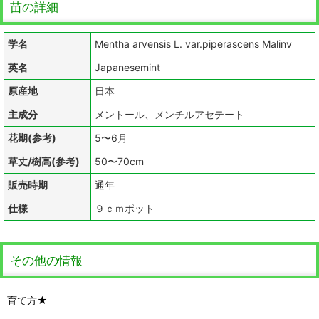
苗の詳細
学名
Mentha arvensis L. var.piperascens Malinv
英名
Japanesemint
原産地
日本
主成分
メントール、メンチルアセテート
花期(参考)
5〜6月
草丈/樹高(参考)
50〜70cm
販売時期
通年
仕様
９ｃｍポット
その他の情報
育て方★