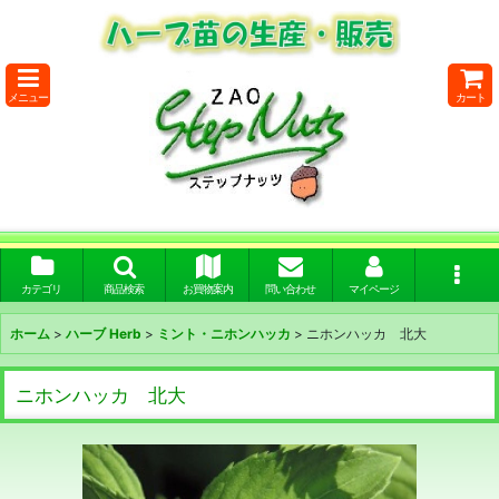
メニュー
カート
カテゴリ
商品検索
お買物案内
問い合わせ
マイページ
ホーム
>
ハーブ Herb
>
ミント・ニホンハッカ
>
ニホンハッカ 北大
ニホンハッカ 北大