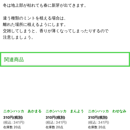
冬は地上部が枯れても春に新芽が出てきます。
違う種類のミントを植える場合は、
離れた場所に植えるようにします。
交雑してしまうと、香りが薄くなってしまったりするので
注意しましょう。
関連商品
ニホンハッカ あかまる
ニホンハッカ まんよう
ニホンハッカ わせなみ
310
円
(税別)
310
円
(税別)
310
円
(税別)
(
税込
:
341
円
)
(
税込
:
341
円
)
(
税込
:
341
円
)
在庫数 20点
在庫数 20点
在庫数 20点