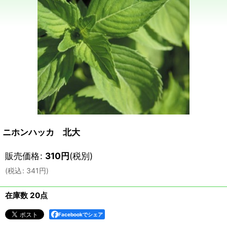
ニホンハッカ 北大
販売価格
:
310
円
(税別)
(
税込
:
341
円
)
在庫数 20点
Facebookでシェア