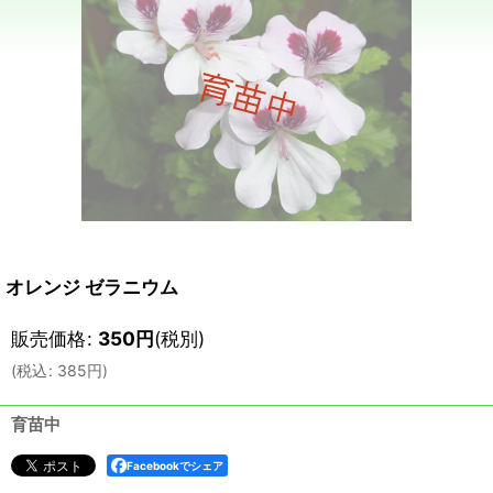
オレンジ ゼラニウム
販売価格
:
350
円
(税別)
(
税込
:
385
円
)
育苗中
Facebookでシェア