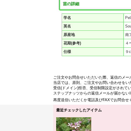
苗の詳細
学名
Pel
英名
So
原産地
南
花期(参考)
４
仕様
９
ご注文やお問合せいただいた際、返信のメー
当店では、原則、ご注文やお問い合わせをい
受信(ドメイン)拒否、受信制限設定がされて
ステップナッツからの返信メールが届かない
再度送信いただくか電話及びFAXでお問合
最近チェックしたアイテム