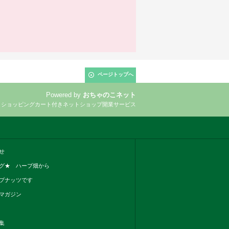
ページトップへ
Powered by
おちゃのこネット
とショッピングカート付きネットショップ開業サービス
せ
グ★ ハーブ畑から
プナッツです
マガジン
集