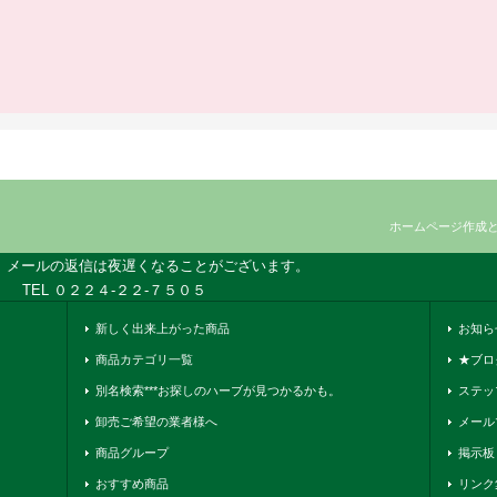
ホームページ作成
、メールの返信は夜遅くなることがございます。
TEL ０２２４-２２-７５０５
新しく出来上がった商品
お知ら
商品カテゴリ一覧
★ブロ
別名検索***お探しのハーブが見つかるかも。
ステッ
卸売ご希望の業者様へ
メール
商品グループ
掲示板
おすすめ商品
リンク