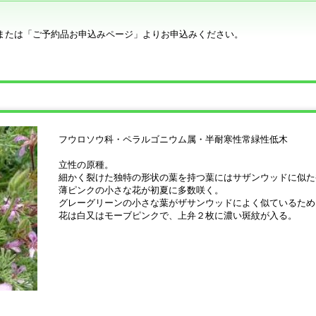
または「ご予約品お申込みページ」よりお申込みください。
フウロソウ科・ペラルゴニウム属・半耐寒性常緑性低木
立性の原種。
細かく裂けた独特の形状の葉を持つ葉にはサザンウッドに似た
薄ピンクの小さな花が初夏に多数咲く。
グレーグリーンの小さな葉がザサンウッドによく似ているため
花は白又はモーブピンクで、上弁２枚に濃い斑紋が入る。