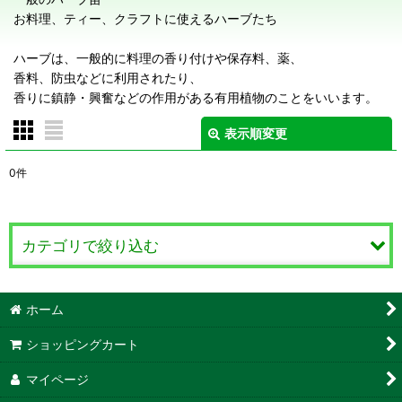
お料理、ティー、クラフトに使えるハーブたち
ハーブは、一般的に料理の香り付けや保存料、薬、
香料、防虫などに利用されたり、
香りに鎮静・興奮などの作用がある有用植物のことをいいます。
表示順変更
閉じる
0
件
サブカテゴリ
:
表示数
:
カテゴリで絞り込む
在庫あり
ハーブ Herb (全商品)
ホーム
並び順
:
ハーブ あ行
ショッピングカート
絞り込む
ハーブ か行
マイページ