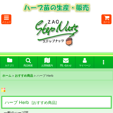
メニュー
カート
カテゴリ
商品検索
お買物案内
問い合わせ
マイページ
ホーム
>
おすすめ商品
>
ハーブ Herb
ハーブ Herb
[
おすすめ商品
]
一般のハーブ苗