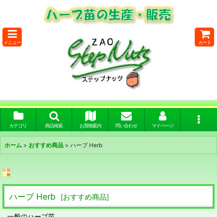
メニュー
カート
カテゴリ
商品検索
お買物案内
問い合わせ
マイページ
ホーム
>
おすすめ商品
>
ハーブ Herb
ハーブ Herb
[
おすすめ商品
]
一般のハーブ苗