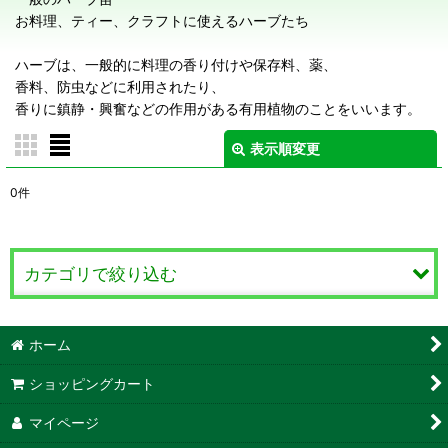
お料理、ティー、クラフトに使えるハーブたち
ハーブは、一般的に料理の香り付けや保存料、薬、
香料、防虫などに利用されたり、
香りに鎮静・興奮などの作用がある有用植物のことをいいます。
表示順変更
閉じる
0
件
サブカテゴリ
:
表示数
:
カテゴリで絞り込む
在庫あり
ハーブ Herb (全商品)
ホーム
並び順
:
ハーブ あ行
ショッピングカート
絞り込む
ハーブ か行
マイページ