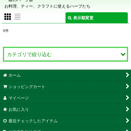
お料理、ティー、クラフトに使えるハーブたち
表示順変更
閉じる
0
件
表示数
:
在庫あり
カテゴリで絞り込む
並び順
:
ハーブ Herb (全商品)
ホーム
絞り込む
ハーブ あ行
ショッピングカート
ハーブ か行
マイページ
お気に入り
ハーブ さ行
最近チェックしたアイテム
ハーブ た・な行