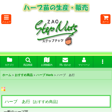
メニュー
カート
カテゴリ
商品検索
お買物案内
問い合わせ
マイページ
ホーム
>
おすすめ商品
>
ハーブ Herb
>
ハーブ あ行
ハーブ あ行
[
おすすめ商品
]
一般のハーブ苗