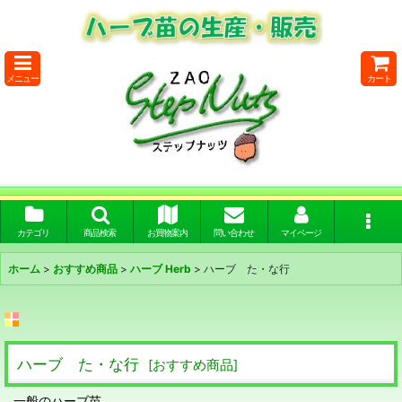
メニュー
カート
カテゴリ
商品検索
お買物案内
問い合わせ
マイページ
ホーム
>
おすすめ商品
>
ハーブ Herb
>
ハーブ た・な行
ハーブ た・な行
[
おすすめ商品
]
一般のハーブ苗