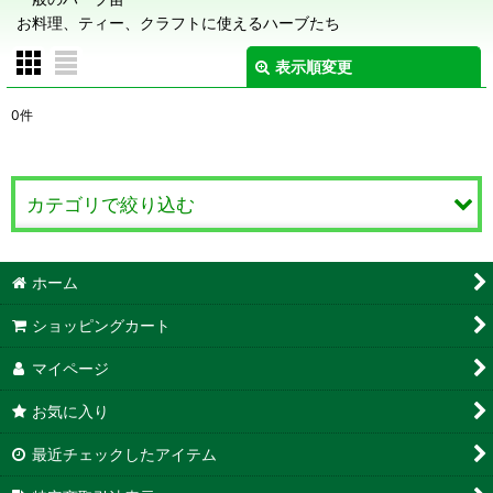
お料理、ティー、クラフトに使えるハーブたち
表示順変更
閉じる
0
件
表示数
:
在庫あり
カテゴリで絞り込む
並び順
:
ハーブ Herb (全商品)
ホーム
絞り込む
ハーブ あ行
ショッピングカート
ハーブ か行
マイページ
お気に入り
ハーブ さ行
最近チェックしたアイテム
ハーブ た・な行