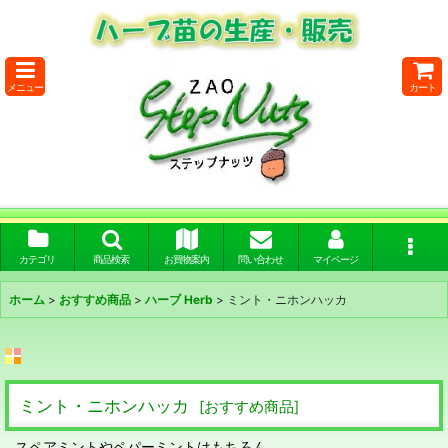
メニュー
カート
カテゴリ
商品検索
お買物案内
問い合わせ
マイページ
ホーム
>
おすすめ商品
>
ハーブ Herb
>
ミント・ニホンハッカ
ミント・ニホンハッカ
[
おすすめ商品
]
スペアミントやペパーミントはもちろん