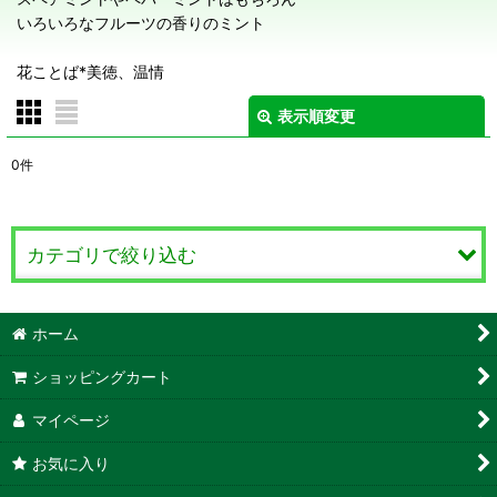
いろいろなフルーツの香りのミント
花ことば*美徳、温情
表示順変更
閉じる
0
件
表示数
:
在庫あり
カテゴリで絞り込む
並び順
:
ハーブ Herb (全商品)
ホーム
絞り込む
ハーブ あ行
ショッピングカート
ハーブ か行
マイページ
お気に入り
ハーブ さ行