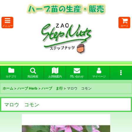
メニュー
カート
カテゴリ
商品検索
お買物案内
問い合わせ
マイページ
ホーム
>
ハーブ Herb
>
ハーブ ま行
>
マロウ コモン
マロウ コモン