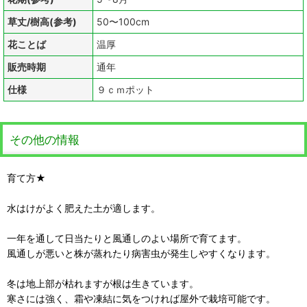
草丈/樹高(参考)
50〜100cm
花ことば
温厚
販売時期
通年
仕様
９ｃｍポット
その他の情報
育て方★
水はけがよく肥えた土が適します。
一年を通して日当たりと風通しのよい場所で育てます。
風通しが悪いと株が蒸れたり病害虫が発生しやすくなります。
冬は地上部が枯れますが根は生きています。
寒さには強く、霜や凍結に気をつければ屋外で栽培可能です。