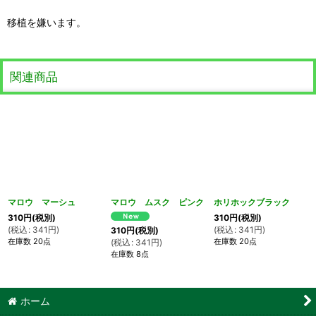
移植を嫌います。
関連商品
マロウ マーシュ
マロウ ムスク ピンク
ホリホックブラック
310
円
(税別)
310
円
(税別)
(
税込
:
341
円
)
(
税込
:
341
円
)
310
円
(税別)
在庫数 20点
在庫数 20点
(
税込
:
341
円
)
在庫数 8点
ホーム