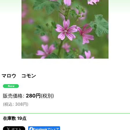
マロウ コモン
販売価格
:
280
円
(税別)
(
税込
:
308
円
)
在庫数 19点
Facebookでシェア