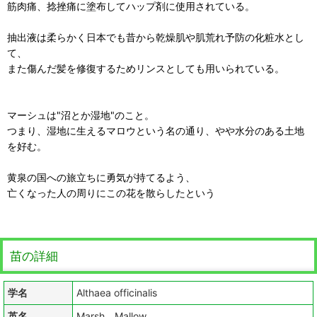
筋肉痛、捻挫痛に塗布してハップ剤に使用されている。
抽出液は柔らかく日本でも昔から乾燥肌や肌荒れ予防の化粧水とし
て、
また傷んだ髪を修復するためリンスとしても用いられている。
マーシュは"沼とか湿地"のこと。
つまり、湿地に生えるマロウという名の通り、やや水分のある土地
を好む。
黄泉の国への旅立ちに勇気が持てるよう、
亡くなった人の周りにこの花を散らしたという
苗の詳細
学名
Althaea officinalis
英名
Marsh Mallow