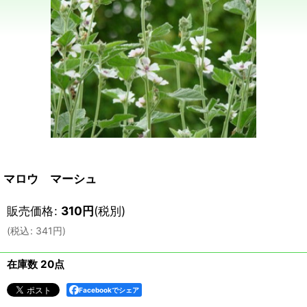
マロウ マーシュ
販売価格
:
310
円
(税別)
(
税込
:
341
円
)
在庫数 20点
Facebookでシェア