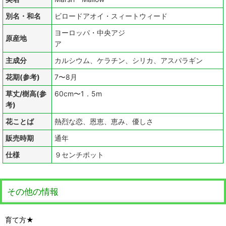
別名・和名
ビロードアオイ・スィートウィード
ヨーロッパ・中央アジ
原産地
ア
主成分
カルシウム、ケラチン、シリカ、アスパラギン
花期(参考)
7〜8月
草丈/樹高(参
60cm〜1．5m
考)
花ことば
熱烈な恋、恩恵、恵み、優しさ
販売時期
通年
仕様
９センチポット
その他の情報
育て方★