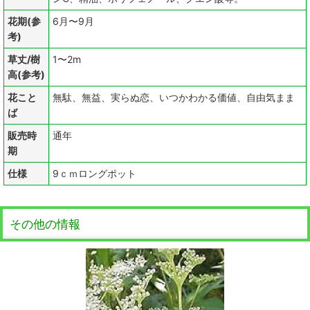
花期(参
6月〜9月
考)
草丈/樹
1〜2m
高(参考)
花こと
無駄、無益、実らぬ恋、いつかわかる価値、自由気まま
ば
販売時
通年
期
仕様
9ｃｍロングポット
その他の情報