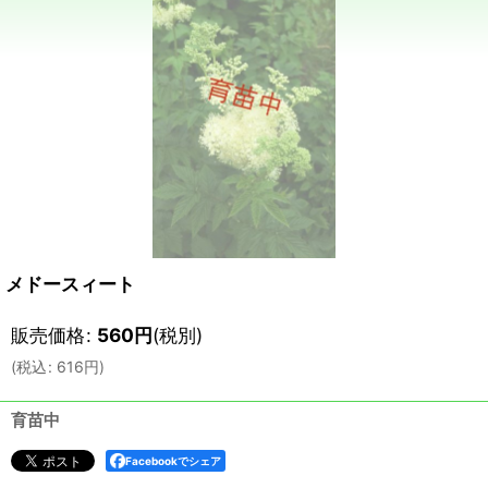
メドースィート
販売価格
:
560
円
(税別)
(
税込
:
616
円
)
育苗中
Facebookでシェア