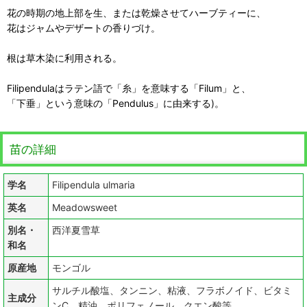
花の時期の地上部を生、または乾燥させてハーブティーに、
花はジャムやデザートの香りづけ。
根は草木染に利用される。
Filipendulaはラテン語で「糸」を意味する「Filum」と、
「下垂」という意味の「Pendulus」に由来する)。
苗の詳細
学名
Filipendula ulmaria
英名
Meadowsweet
別名・
西洋夏雪草
和名
原産地
モンゴル
サルチル酸塩、タンニン、粘液、フラボノイド、ビタミ
主成分
ンC、精油、ポリフェノール、クエン酸等。