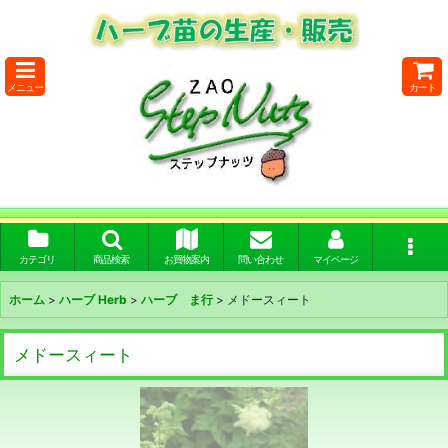
メニュー
カート
カテゴリ
商品検索
お買物案内
問い合わせ
マイページ
ホーム
>
ハーブ Herb
>
ハーブ ま行
>
メドースィート
メドースィート