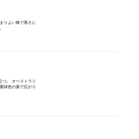
とまりよい株で寒さに
。
立つ。 オーストラリ
 黄緑色の葉で広がり