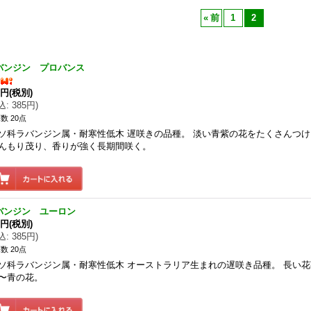
«
前
1
2
バンジン プロバンス
0円
(税別)
込
:
385円
)
数 20点
ソ科ラバンジン属・耐寒性低木 遅咲きの品種。 淡い青紫の花をたくさんつけ
んもり茂り、香りが強く長期間咲く。
バンジン ユーロン
0円
(税別)
込
:
385円
)
数 20点
ソ科ラバンジン属・耐寒性低木 オーストラリア生まれの遅咲き品種。 長い花
〜青の花。