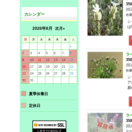
35
(
税
カレンダー
在庫
シ
は
2026年8月
次月»
日
月
火
水
木
金
土
1
2
3
4
5
6
7
8
ラ
35
9
10
11
12
13
14
15
(
税
16
17
18
19
20
21
22
在庫
23
24
25
26
27
28
29
シ
30
31
ア
易
夏季休養日
定休日
ラ
35
(
税
育