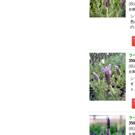
(
税
在庫
シ
色
の
ラ
35
(
税
在庫
シ
す
ト
ラ
35
(
税
在庫