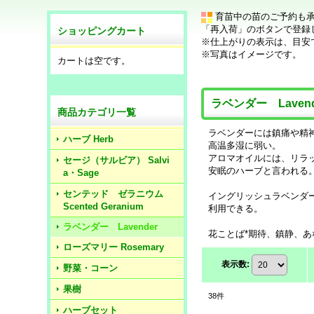
育苗中の苗のご予約も
「再入荷」のボタンで登録
ショッピングカート
※仕上がりの表示は、目安
※写真はイメージです。
カートは空です。
ラベンダー Lavend
商品カテゴリ一覧
ラベンダーには鎮痛や精
ハーブ Herb
高温多湿に弱い。
アロマオイルには、リラ
セージ（サルビア） Salvi
安眠のハーブと言われる
a・Sage
センテッド ゼラニウム
イングリッシュラベンダ
Scented Geranium
利用できる。
ラベンダー Lavender
花ことば*期待、鎮静、
ローズマリー Rosemary
表示数
:
野菜・コーン
果樹
38
件
ハーブセット