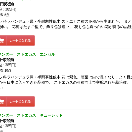
0円
(税別)
込
:
385円
)
数 5点
ソ科ラバンデュラ属・半耐寒性低木 ストエカス種の亜種から生まれた。 ま
弱い。 花穂はたまご型で、飾り包は短い。 花も包も真っ白い花が特徴の品種
ベンダー ストエカス エンゼル
0円
(税別)
込
:
385円
)
数 10点
ソ科ラバンデュラ属・半耐寒性低木 花は紫色、苞葉は白で長くなり、よく目
から日本に入ってきた品種で、 ストエカスの亜種同士で交配された栽培種。
い…
ベンダー ストエカス キューレッド
0円
(税別)
込
:
385円
)
苗中