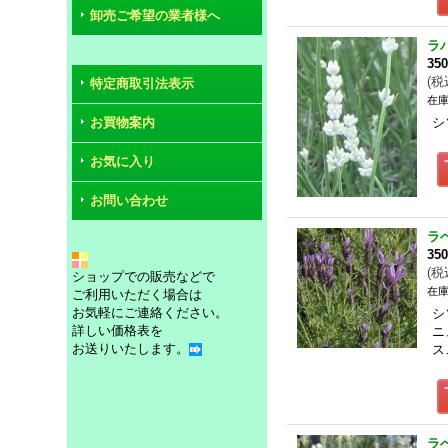
卸売ご希望の業者様へ
ラ
35
(
税
特定商取引法表示
在庫
お買物案内
シ
お気に入り
お問い合わせ
ラ
35
(
税
ショップでの販売などで
在庫
ご利用いただく場合は
お気軽にご連絡ください。
シ
詳しい価格表を
ニ
お送りいたします。
ス
ラ