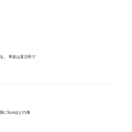
る。 草姿は直立性で
茎に5cmほどの薄