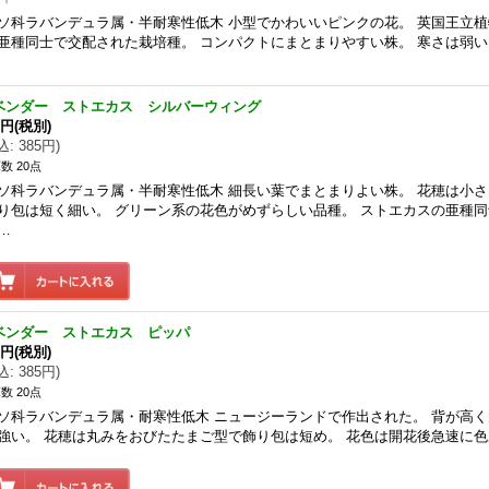
ソ科ラバンデュラ属・半耐寒性低木 小型でかわいいピンクの花。 英国王立植
亜種同士で交配された栽培種。 コンパクトにまとまりやすい株。 寒さは弱い
ベンダー ストエカス シルバーウィング
0円
(税別)
込
:
385円
)
数 20点
ソ科ラバンデュラ属・半耐寒性低木 細長い葉でまとまりよい株。 花穂は小
り包は短く細い。 グリーン系の花色がめずらしい品種。 ストエカスの亜種
…
ベンダー ストエカス ピッパ
0円
(税別)
込
:
385円
)
数 20点
ソ科ラバンデュラ属・耐寒性低木 ニュージーランドで作出された。 背が高
強い。 花穂は丸みをおびたたまご型で飾り包は短め。 花色は開花後急速に色