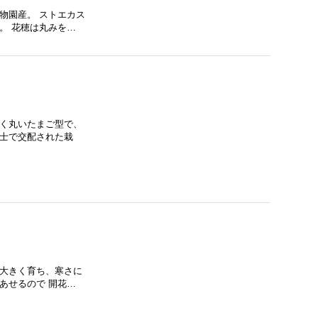
物園産。 ストエカス
。 花穂は丸みを…
さく丸いたまご型で、
同士で交配された栽
く大きく育ち、寒さに
あせるので 開花…