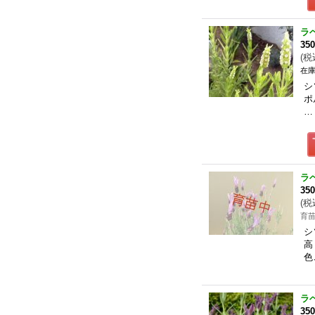
ラ
35
(
税
在庫
シ
ポ
…
ラ
35
(
税
育
シ
高
色
ラ
35