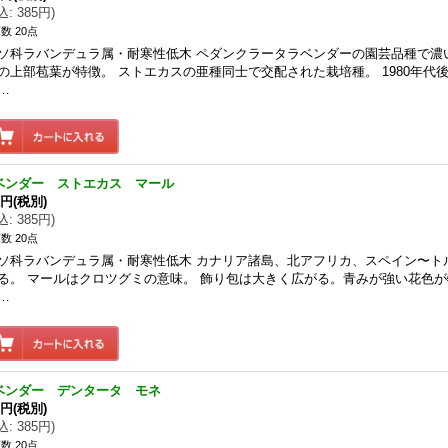
込
:
385円
)
数 20点
ソ科ラバンデュラ属・耐寒性低木 ペダンクラータラベンダーの園芸品種で濃
の上部苞葉が特徴。 ストエカスの亜種同士で交配された栽培種。 1980年代
…
ベンダー ストエカス マール
0円
(税別)
込
:
385円
)
数 20点
ソ科ラバンデュラ属・耐寒性低木 カナリア諸島、北アフリカ、スペイン〜ト
る。 マールはクロツグミの意味。 飾り包は大きく広がる。青みが強い花色が
…
ベンダー デンタータ モネ
0円
(税別)
込
:
385円
)
数 20点