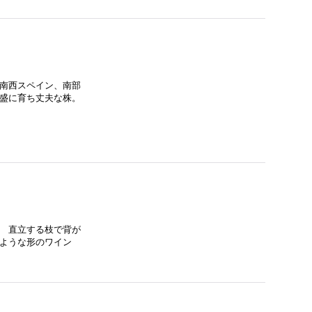
 南西スペイン、南部
旺盛に育ち丈夫な株。
。 直立する枝で背が
のような形のワイン