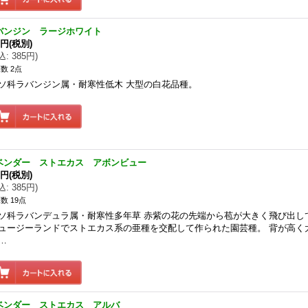
バンジン ラージホワイト
0円
(税別)
込
:
385円
)
数 2点
ソ科ラバンジン属・耐寒性低木 大型の白花品種。
ベンダー ストエカス アボンビュー
0円
(税別)
込
:
385円
)
数 19点
ソ科ラバンデュラ属・耐寒性多年草 赤紫の花の先端から苞が大きく飛び出し
ュージーランドでストエカス系の亜種を交配して作られた園芸種。 背が高く
…
ベンダー ストエカス アルバ