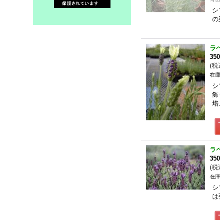
シ
の
ラ
35
(
税
在庫
シ
飾
培
ラ
35
(
税
在庫
シ
は