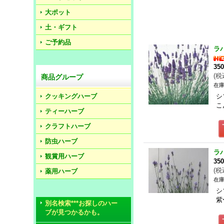
大ポット
土・ギフト
ご予約品
ラ
35
(
税
商品グループ
在庫
クッキングハーブ
シ
こ
ティーハーブ
クラフトハーブ
防虫ハーブ
ラ
観賞用ハーブ
35
(
税
薬用ハーブ
在庫
シ
紫
別名検索***お探しのハー
ブが見つかるかも。