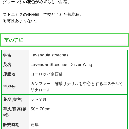
グリーン系の花色がめずらしい品種。
ストエカスの亜種同士で交配された栽培種。
耐寒性あまりない。
苗の詳細
学名
Lavandula stoechas
英名
Lavender Stoechas Silver Wing
原産地
ヨーロッパ南西部
カンファー、酢酸リナリルを中心とするエステルや
主成分
リナロール
花期(参考)
５〜８月
草丈/樹高(参
50〜70cm
考)
販売時期
通年