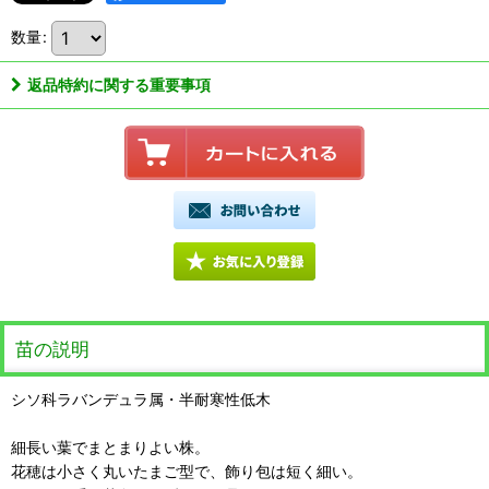
数量
:
返品特約に関する重要事項
苗の説明
シソ科ラバンデュラ属・半耐寒性低木
細長い葉でまとまりよい株。
花穂は小さく丸いたまご型で、飾り包は短く細い。