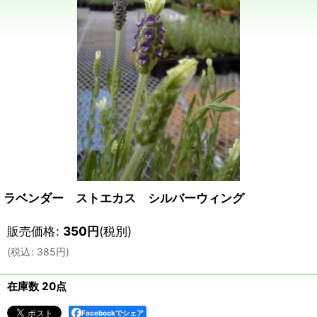
ラベンダー ストエカス シルバーウィング
販売価格
:
350
円
(税別)
(
税込
:
385
円
)
在庫数 20点
Facebookでシェア